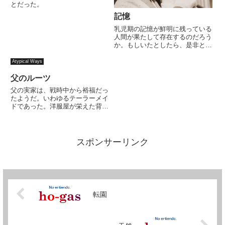
とだった。
記憶
乳児期の記憶が鮮明に残っている
人間が果たして存在するのだろう
か。もしいたとしたら、是非とも
どんな感じであったのか訊いてみ
たいものである。人間の発達的見
Atypical Ways
地から考えて、仮に乳児期の記憶
が鮮明であった人がいたとして
父のルーツ
も、それを言語的に説明すること
父の実家は、戦時中から裕福だっ
は...
たようだ。いわゆるテーラーメイ
ドであった。洋服屋が栄えた背景
には軍服の需要があったらしい。
祖父は一代で富を築いたいわば叩
き上げであった。父は長男だっ
た。上には姉がいて、下には弟が
スポンサーリンク
いた。姉は嫁に行き、祖父の亡き
後...
転園