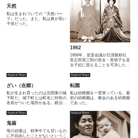
読むニュアンスの中で決して直接
的に語られることはなかったと思
天然
う。
私は生まれついての『天然パー
マ』だった。また、私は鼻が高い
子供だった。
1962
1958年、皇室会議が日清製粉社
長正田英三郎の長女・美智子を皇
太子妃に迎えることを可決したと
発表した。1957年に聖心女子大
学英文科を卒業していた美智子は
Atypical Ways
Atypical Ways
その年の夏、皇太子と軽井沢で親
善テニス・トーナメントの対戦を
ざい（在郷）
転園
通じて出会い、皇太子は美智...
私が生まれ育ったのは北関東の城
私は幼稚園を一度替っている。最
下町だ。城下町とは町名に特有の
初の幼稚園は、教会のある幼稚園
名前がついた場所がある。鍛治
であった。
町、倉内町、材木町、上街、中
街、下街など。
Atypical Ways
Atypical Ways
鬼歯
母の自慢は、戦争中でも甘いもの
に不自由したことがないというこ