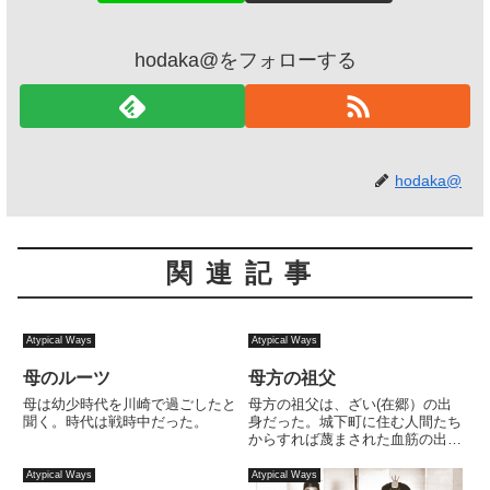
hodaka@をフォローする
hodaka@
関連記事
Atypical Ways
Atypical Ways
母のルーツ
母方の祖父
母は幼少時代を川崎で過ごしたと
母方の祖父は、ざい(在郷）の出
聞く。時代は戦時中だった。
身だった。城下町に住む人間たち
からすれば蔑まされた血筋の出身
という差別的含みはもしかすると
あったのかもしれないが、空気を
Atypical Ways
Atypical Ways