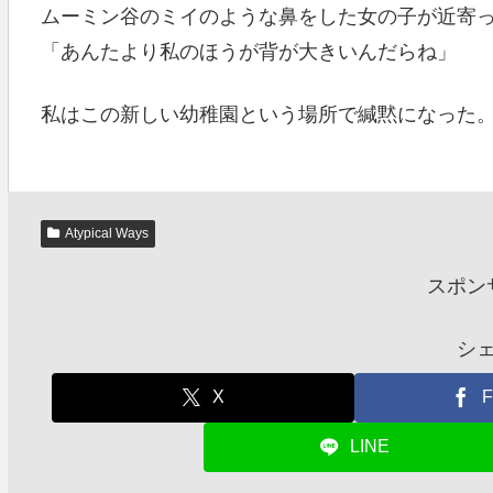
ムーミン谷のミイのような鼻をした女の子が近寄
「あんたより私のほうが背が大きいんだらね」
私はこの新しい幼稚園という場所で緘黙になった
Atypical Ways
スポン
シ
X
F
LINE