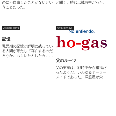
のに不自由したことがないとい
と聞く。時代は戦時中だった。
うことだった。
Atypical Ways
Atypical Ways
記憶
乳児期の記憶が鮮明に残ってい
る人間が果たして存在するのだ
ろうか。もしいたとしたら、是
非ともどんな感じであったのか
父のルーツ
訊いてみたいものである。人間
父の実家は、戦時中から裕福だ
の発達的見地から考えて、仮に
ったようだ。いわゆるテーラー
乳児期の記憶が鮮明であった人
メイドであった。洋服屋が栄え
がいたとしても、それを言語的
た背景には軍服の需要があった
に説明することは...
らしい。祖父は一代で富を築い
たいわば叩き上げであった。父
は長男だった。上には姉がい
て、下には弟がいた。姉は嫁に
行き、祖父の亡き後...