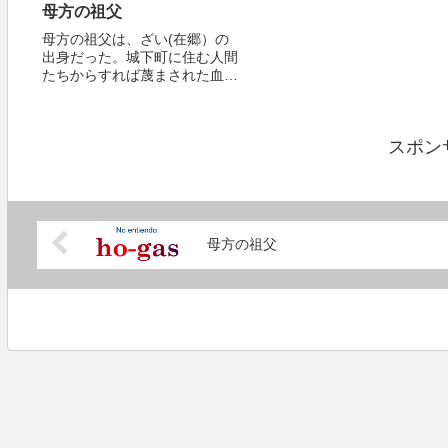
母方の祖父
母方の祖父は、ざい(在郷）の
出身だった。城下町に住む人間
たちからすれば蔑まされた血筋
の出身という差別的含みはもし
かするとあったのかもしれない
が、空気を読むニュアンスの中
スポン
で決して直接的に語られること
はなかったと思う。
母方の祖父