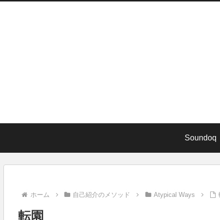
Soundoq
ホーム
自己紹介のメソッド
Atypical Ways
転園