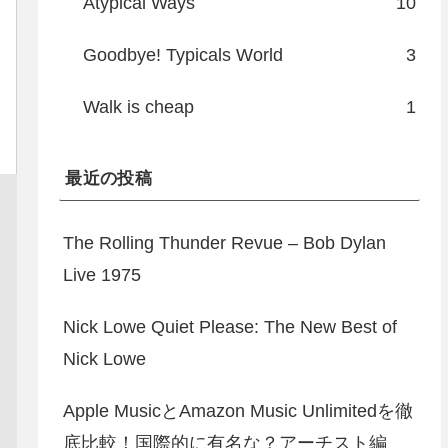
Atypical Ways
10
Goodbye! Typicals World
3
Walk is cheap
1
最近の投稿
The Rolling Thunder Revue – Bob Dylan
Live 1975
Nick Lowe Quiet Please: The New Best of
Nick Lowe
Apple MusicとAmazon Music Unlimitedを徹
底比較！国際的に有名な？アーチスト編