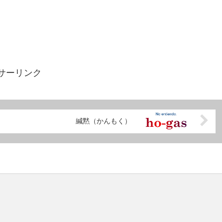
サーリンク
緘黙（かんもく）