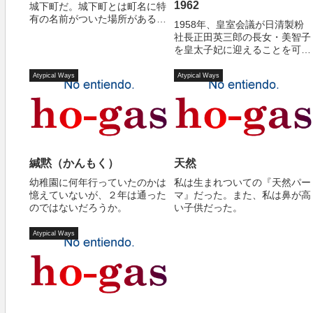
1962
城下町だ。城下町とは町名に特
有の名前がついた場所がある。
1958年、皇室会議が日清製粉
鍛治町、倉内町、材木町、上
社長正田英三郎の長女・美智子
街、中街、下街など。
を皇太子妃に迎えることを可決
したと発表した。1957年に聖
心女子大学英文科を卒業してい
Atypical Ways
Atypical Ways
た美智子はその年の夏、皇太子
と軽井沢で親善テニス・トーナ
メントの対戦を通じて出会い、
皇太子は美智...
緘黙（かんもく）
天然
幼稚園に何年行っていたのかは
私は生まれついての『天然パー
憶えていないが、２年は通った
マ』だった。また、私は鼻が高
のではないだろうか。
い子供だった。
Atypical Ways