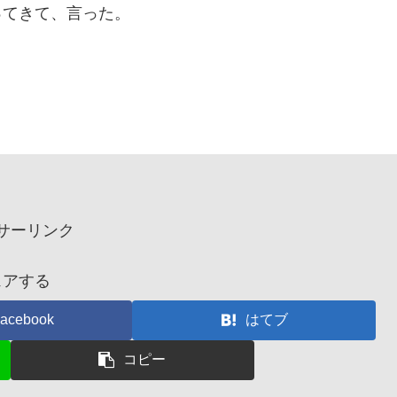
ってきて、言った。
。
サーリンク
ェアする
acebook
はてブ
コピー