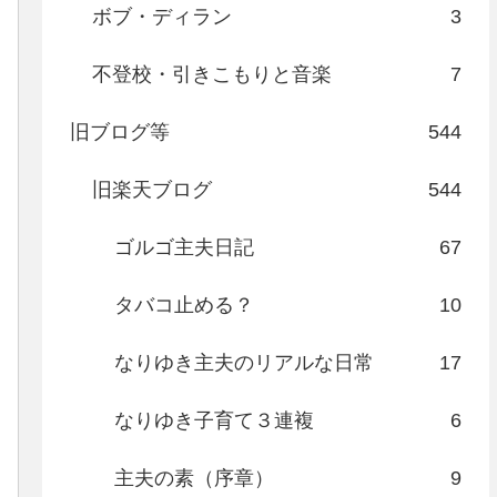
ボブ・ディラン
3
不登校・引きこもりと音楽
7
旧ブログ等
544
旧楽天ブログ
544
ゴルゴ主夫日記
67
タバコ止める？
10
なりゆき主夫のリアルな日常
17
なりゆき子育て３連複
6
主夫の素（序章）
9