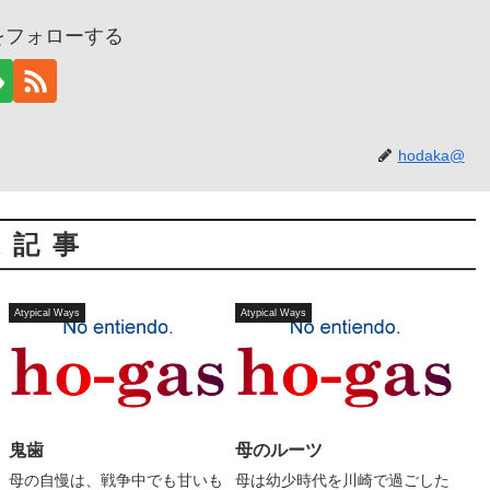
@をフォローする
hodaka@
連記事
Atypical Ways
Atypical Ways
鬼歯
母のルーツ
母の自慢は、戦争中でも甘いも
母は幼少時代を川崎で過ごした