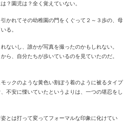
生は？園児は？全く覚えていない。
を引かれてその幼稚園の門をくぐって２～３歩の、母
ている。
しれないし、誰かが写真を撮ったのかもしれない。
りから、自分たちが歩いているのを見ていたのだ。
スモックのような黄色い割ぽう着のように被るタイプ
け、不安に慄いていたというよりは、一つの堪忍をし
着姿とは打って変ってフォーマルな印象に化けてい