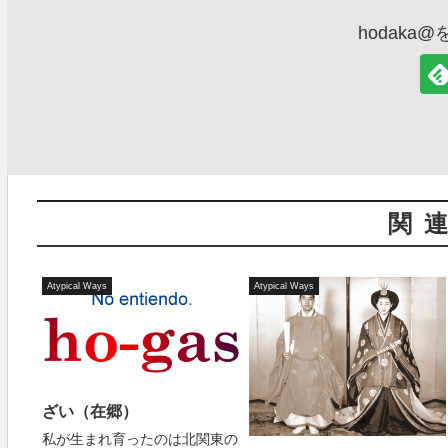
hodaka
関
Atypical Ways
Atypical Ways
ざい（在郷）
私が生まれ育ったのは北関東の