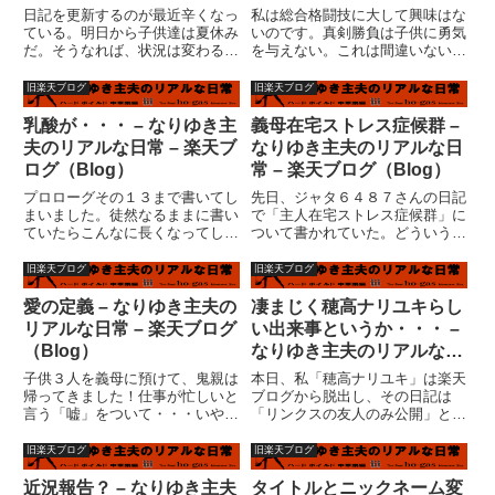
ログ（Blog）
日記を更新するのが最近辛くなっ
私は総合格闘技に大して興味はな
ている。明日から子供達は夏休み
いのです。真剣勝負は子供に勇気
だ。そうなれば、状況は変わるの
を与えない。これは間違いない。
であろうか？むむぅ?・・・・い
子供が求めるのは、やられても立
ずれにしても、この夏休みの過ご
ち上がってくる、不屈の精神を持
旧楽天ブログ
旧楽天ブログ
し方は大事だ。去年はよく覚えて
ったヒーローなのだ。私の求めて
いない。たぶん、去年は失業して
いるものでもあるのだが。家の子
乳酸が・・・ – なりゆき主
義母在宅ストレス症候群 –
日々の暮らしに不安だらけだっ
供達がプロレス好きなのは、勿
夫のリアルな日常 – 楽天ブ
なりゆき主夫のリアルな日
た...
論...
ログ（Blog）
常 – 楽天ブログ（Blog）
プロローグその１３まで書いてし
先日、ジャタ６４８７さんの日記
まいました。徒然なるままに書い
で「主人在宅ストレス症候群」に
ていたらこんなに長くなってしま
ついて書かれていた。どういうこ
いました。この先、どうするかと
となのかというと、旦那さんが定
りあえず考えていません。主人公
年退職等をして家にいることが日
旧楽天ブログ
旧楽天ブログ
が誰なのかも決まってないし。彰
常的になった時に、ストレスによ
秀の私小説スタイルが簡単なんだ
って具合が悪くなってしまうとい
愛の定義 – なりゆき主夫の
凄まじく穂高ナリユキらし
けど、それって日記と何が違う
うもの。ようするに、旦那が邪
リアルな日常 – 楽天ブログ
い出来事というか・・・ –
ね...
魔...
（Blog）
なりゆき主夫のリアルな日
常 – 楽天ブログ（Blog）
子供３人を義母に預けて、鬼親は
本日、私「穂高ナリユキ」は楽天
帰ってきました！仕事が忙しいと
ブログから脱出し、その日記は
言う「嘘」をついて・・・いや、
「リンクスの友人のみ公開」とす
弁解をすれば、もう一晩泊まるよ
るつもりであった。しかし・・・
うだったら私の命は危険だった。
「リンクスの友達以外」のリンク
旧楽天ブログ
旧楽天ブログ
義母の部屋、のつもりで設計し、
ストップページに私の過去の日記
建てた時には「パパの部屋」にな
が表示されないだけで、「リンク
近況報告？ – なりゆき主夫
タイトルとニックネーム変