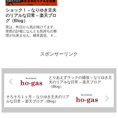
だ。「皆で頑張れば、なんとかな
溜まったバトンを一気に放出した
旧楽天ブログ
る」家族はそう考えることにし
ら、読むほうは辛いですね？最後
た。この概念は、「皆で頑張らな
までお付き合い頂けた方には感涙
ショック！ – なりゆき主夫
かったら、うまくいかない」とい
です。なみさんから頂戴して書
のリアルな日常 – 楽天ブロ
う意...
い...
グ（Blog）
実は、昨日から気が抜けてます。
突然の訃報になんとも気持ちの整
理が出来ません。橋本真也、４０
歳。私より年下です。ま、私はプ
ロレスラーではありません
が・・・これは武道館まで見に行
きました。最後に観に行ったのが
スポンサーリンク
ゼロワン両国国技館だったかも。
彼は新...
とりあえずラックの補強 – なりゆき主
夫のリアルな日常 – 楽天ブログ
（Blog）
そろそろ１ヶ月 – なりゆき主夫のリア
ルな日常 – 楽天ブログ（Blog）