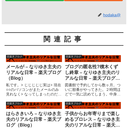
hodaka@
関連記事
旧楽天ブログ
旧楽天ブログ
メールが – なりゆき主夫の
ブログの匿名性?積木くず
リアルな日常 – 楽天ブログ
し終章 – なりゆき主夫のリ
（Blog）
アルな日常 – 楽天ブログ
（Blog）
私です。> じじじじじ実は> 現在
図書館で予約してから数ヶ月。つ
○○のパソコンがまたメールのみ
いに順番がやってきた。２時間ほ
見れなく> なってしまったのだ。
どで一気に読めてしまう。中身が
（急に）それは・・・・どうだろ
ない？いや、それは読んでのお楽
う？インターネット見れてるなら
しみということで・・・ダメ？泣
旧楽天ブログ
旧楽天ブログ
エアステーションとか内部ネット
ける人には泣けますか・・・私？
ワークの影響じゃないと思うよ。
泣きました。(T_T)私が何故、
はらさきいろ – なりゆき主
子供からお年寄りまで楽し
メールサーバーの問題か？...
「積木くずし」にこだわったの...
夫のリアルな日常 – 楽天ブ
めるプロレス – なりゆき主
ログ（Blog）
夫のリアルな日常 – 楽天ブ