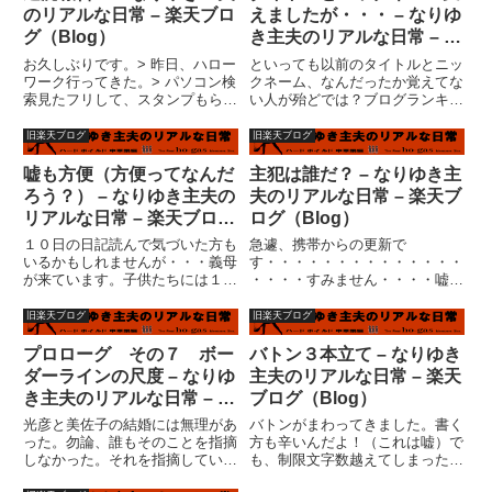
り、いつのまにか「子供部屋」
ス友達」のリンクストップページ
のリアルな日常 – 楽天ブロ
えましたが・・・ – なりゆ
に...
に...
グ（Blog）
き主夫のリアルな日常 – 楽
天ブログ（Blog）
お久しぶりです。> 昨日、ハロー
といっても以前のタイトルとニッ
ワーク行ってきた。> パソコン検
クネーム、なんだったか覚えてな
索見たフリして、スタンプもらっ
い人が殆どでは？ブログランキン
てきた。> 一応、初めの説明会の
グです。覚えてない人はクリッ
時のスタンプも含め> ３つになっ
ク！それくらいインパクトが薄い
旧楽天ブログ
旧楽天ブログ
たので、金もらう状態にはなった
気がしておりました。で、今回変
のだ。> しかし、今度３０日に行
えても・・・変った気がしない人
嘘も方便（方便ってなんだ
主犯は誰だ？ – なりゆき主
き、またそれから２８...
はもれなくクリック！お願いしま
ろう？） – なりゆき主夫の
夫のリアルな日常 – 楽天ブ
す...
リアルな日常 – 楽天ブログ
ログ（Blog）
（Blog）
１０日の日記読んで気づいた方も
急遽、携帯からの更新で
いるかもしれませんが・・・義母
す・・・・・・・・・・・・・・
が来ています。子供たちには１１
・・・・すみません・・・・嘘で
日に来るとこっそり言っていたよ
す。皆さん携帯から更新している
うですが、１日のズレは子供の心
ようなので、一度書いてみたかっ
旧楽天ブログ
旧楽天ブログ
理に微妙に影響がある訳で・・・
ただけです。携帯メールなんて、
というか、１０日のメールでは、
使いこなせませんから?！！ブロ
プロローグ その７ ボー
バトン３本立て – なりゆき
「１２日にいきます」って書い
グランキングです。バカじゃ
ダーラインの尺度 – なりゆ
主夫のリアルな日常 – 楽天
て...
ね?？と思い...
き主夫のリアルな日常 – 楽
ブログ（Blog）
天ブログ（Blog）
光彦と美佐子の結婚には無理があ
バトンがまわってきました。書く
った。勿論、誰もそのことを指摘
方も辛いんだよ！（これは嘘）で
しなかった。それを指摘していれ
も、制限文字数越えてしまったの
ば、何かが変わったのかも不明
で、一部削りました・・・（汗）