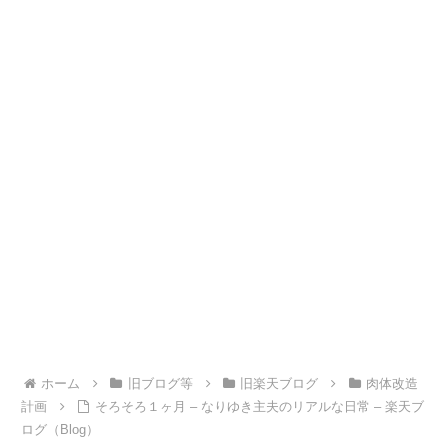
ホーム
旧ブログ等
旧楽天ブログ
肉体改造
計画
そろそろ１ヶ月 – なりゆき主夫のリアルな日常 – 楽天ブ
ログ（Blog）