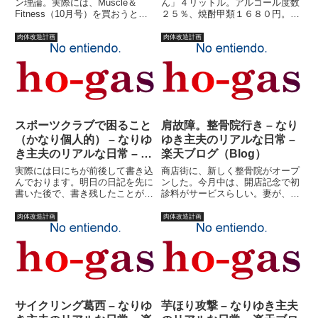
ン理論。実際には、Muscle＆
ん」４リットル。アルコール度数
Fitness（10月号）を買おうと思
２５％、焼酎甲類１６８０円。今
っていたのだが、売ってなかった
月の食費累計２３，２９７円。ふ
ので（売ってんの見たことない
と気づけば、ソファーに一人。朝
肉体改造計画
肉体改造計画
が）聞いた事はないけど体脂肪を
６時。気を失っていた。飲みす
燃やす体になるなら読んでみる
ぎ？全く覚えていない。ただ、気
か！というノリで購入した...
持ち悪い。ブログランキングで
す。...
スポーツクラブで困ること
肩故障。整骨院行き – なり
（かなり個人的） – なりゆ
ゆき主夫のリアルな日常 –
き主夫のリアルな日常 – 楽
楽天ブログ（Blog）
天ブログ（Blog）
実際には日にちが前後して書き込
商店街に、新しく整骨院がオープ
んでおります。明日の日記を先に
ンした。今月中は、開店記念で初
書いた後で、書き残したことがあ
診料がサービスらしい。妻が、私
り、いや、実際には書き残したこ
に行けというのだ。「だっていつ
とではないのだけれども、日記書
も肩が痛いっていってたでしょ。
肉体改造計画
肉体改造計画
くのサボってたし、空欄を減らす
今月中に行かなくちゃサービス終
ためというか、どうでもいいこと
わっちゃうのよ」サービス終わっ
なのですが・・・ちょっとスポ
ちゃうっていっても、私は行き
ー...
た...
サイクリング葛西 – なりゆ
芋ほり攻撃 – なりゆき主夫