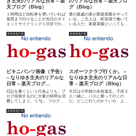
き主夫のリアルな日常 – 楽
のリアルな日常 – 楽天ブロ
天ブログ（Blog）
グ（Blog）
１時間ほど自転車を漕いでいれば
妻の親戚の家が家庭菜園をやって
葛西まで行けることが先日のダイ
いる。ご主人は、町役場で働いて
エットサイクリング１日目でわか
いる人だ。家庭菜園といっても、
った。しかし、荒川の地図をよく
荒地を購入して農家のシーズンオ
理解していなかったため、葛西臨
フにトラクターを借りて、開拓し
肉体改造計画
肉体改造計画
海公園までは辿り着けなかった。
て畑にしてしまったのだ。とても
今日こそはいってやろう、憧れの
じゃないが、私には出来ない。そ
葛西臨海公園。今回は、国土交
の親戚が、年に一度、子供達を
通...
芋...
ビキニパンツ画像（予告）
スポーツクラブ行くか。 –
– なりゆき主夫のリアルな
なりゆき主夫のリアルな日
日常 – 楽天ブログ
常 – 楽天ブログ（Blog）
（Blog）
日記を書くという行為よりも、ブ
今日は小学校の全校遠足。子供３
ログ徘徊するのに大量の時間を消
人一緒に、バスに乗って行くの
費してしまう。う?む、ブログ依
だ。どこに行くのか？いや、よく
存症？といってる割に、かなりご
知らないけど・・・たしか何とか
無沙汰している「日記リンクして
自然公園だかなんだか。台風が凄
肉体改造計画
いる」皆さんもいたりする。この
まじい勢いで去っていったけど、
場を借りて、お詫び申し上げま
風はまだまだ強烈だ。バスがひっ
す。申し訳ありません?！！
くり返るってこともないと思う
m(_...
が、...