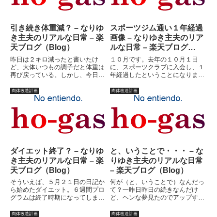
引き続き体重減？ – なりゆ
スポーツジム通い１年経過
き主夫のリアルな日常 – 楽
画像 – なりゆき主夫のリア
天ブログ（Blog）
ルな日常 – 楽天ブログ
（Blog）
昨日は２キロ減ったと書いたけ
１０月です。去年の１０月１日
ど、大体いつもの調子だと体重は
に、スポーツクラブに入会し、１
再び戻っている。しかし、今日ス
年経過したということになりま
ポーツクラブに行って、一通りの
す。最初、禁煙のためにスポーツ
エクササイズをこなし、サウナに
クラブ行くか！ という日記を書
肉体改造計画
肉体改造計画
入って体重計に乗ってみる
いたのが去年の９月３０日。ま、
と・・・７６･０キロ。これはお
いろいろあって、（救急車呼んだ
かしい。昨日は既に二日酔いから
り・・・）禁煙はなんとかクリ
立ち直り...
ア。そ...
ダイエット終了？ – なりゆ
と、いうことで・・・ – な
き主夫のリアルな日常 – 楽
りゆき主夫のリアルな日常
天ブログ（Blog）
– 楽天ブログ（Blog）
そういえば、５月２１日の日記か
何が（と、いうことで）なんだっ
ら始めたダイエット。６週間プロ
て？一昨日昨日の続きなんだけ
グラムは終了時期になってしまっ
ど、ヘンな夢見たのでアップする
たが・・・結果を言いましょう。
順番が狂ったのです。そんな続き
現在の体重。７９キロ。ブログラ
にしているからといって、中身の
肉体改造計画
肉体改造計画