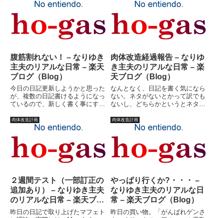
ンキングです。真面目にダイエッ
ある話ではありませんが・・・と
トしろよ！って思う方は、クリッ
りあえず書いてあったので、もっ
クしといてくださいね。すみま
たいないからＵＰしようかと。
せ...
と、...
腹筋割れない！ – なりゆき
肉体改造経過報告 – なりゆ
主夫のリアルな日常 – 楽天
き主夫のリアルな日常 – 楽
ブログ（Blog）
天ブログ（Blog）
今日の日記更新しようかと思った
なんとなく、日記を書く気になら
が、複数の日記書けるようになっ
ない。ネタがないとかって訳でも
ているので、新しく書く事にす
ないし、どちらかというとネタが
る。どうやら、気づかないうちに
多すぎて全部書くのが嫌になって
１日３件の日記が書けるシステム
いる状態？筋トレのせいで体内の
肉体改造計画
肉体改造計画
から、５件の日記が書けるように
乳酸が多くなりすぎているのかも
なっていたらしい。便利である。
しれない。意味がわからん！と思
といっても、一日３件も書いてな
う人はこちらをクリック！そろ
い...
そ...
２週間テスト（一部訂正の
やっぱり行くか?・・・ –
追加あり） – なりゆき主夫
なりゆき主夫のリアルな日
のリアルな日常 – 楽天ブロ
常 – 楽天ブログ（Blog）
グ（Blog）
昨日の日記で取り上げたマフェト
昨日の買い物。「がんばれゲンさ