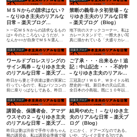
かどうか・・・不明。１１月７日
というものを書き始めて、日記の
時点での、今月の食費累計、１
数が４３２。読み返すのもうんざ
ＭＳＮからの請求はない？
禁断の義母ネタ初登場 – な
７，９２６円。またまたかなりの
り、（というか、殆ど読み返した
– なりゆき主夫のリアルな
りゆき主夫のリアルな日常
ハイペ...
事...
日常 – 楽天ブログ
– 楽天ブログ（Blog）
（Blog）
> 一応ＭＳＮからの請求なるもの
地下街のスナックコーナー。私は
は> 今のところないようだが、>
カレースタンドで、一際大きい写
なんか○○が自身でＭＳＮ選んだ
真に描かれている「大盛りカレ
のか> メール出きるようになって
ー」を注文した。店のオッサン
> 画面に勝手にアイコンがあった
は、「大盛り、あいよ」といっ
旧楽天ブログ
旧楽天ブログ
のか？> 少なくとも自分で選んで
て、直に皿を私の目の前に置い
加入してアイコンを作ったとは>
た。私はスプーンを突っ込み、一
ワールドプロレスリングの
ご了承・・・出来るか！追
知識的にも技能的...
口食べようとして、気がついた。
サイン馬券 – なりゆき主夫
記：中山記念・・・不的中
ご飯の隙...
のリアルな日常 – 楽天ブロ
– なりゆき主夫のリアルな
グ（Blog）
日常 – 楽天ブログ
昨日から妻と子供達は妻の実家に
三冠及びＩＷＧＰ、Ｗタイトル戦
（Blog）
行っているので、私はパソコンの
歴史的一戦。新日本の天山広吉、
前に座りっぱなしである。昨日の
全日本の小島聡。既に１０年以上
５時くらいは台風が怖くて電源落
前の話である。ヤングライオン
としたけど。殆ど寝る間も惜しん
杯。８５年から８７年までの第１
旧楽天ブログ
旧楽天ブログ
で何をしていたかというと、妻の
期には蝶野、橋本、武藤、船木
サイトにアフィリエイトタグを張
（誠勝）、山田（ライガー）等が
講習会、保護者会、アマデ
結局やめた！ – なりゆき主
り付けまくっていたのだ。（合
戦った時代があった。そこから６
ウスその２ – なりゆき主夫
夫のリアルな日常 – 楽天ブ
間...
年あ...
のリアルな日常 – 楽天ブロ
ログ（Blog）
グ（Blog）
昨日は妻は渋谷で手作り赤ちゃん
とにかく、ドアーズなのである。
靴の講習会、私は講習会準備で寝
いや、ブレイク音する?のであ