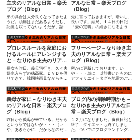
主夫のリアルな日常 – 楽天
アルな日常 – 楽天ブログ
ブログ（Blog）
（Blog）
弟の具合は大分良くなってきたよ
先に言っておきますが、暗いし、
うだ。頭痛はまだあるようだし、
長いです。結局、１４日の日記
記憶も戻ってないようだが、話は
「愛の定義」の続きになるような
出来るし、さほどトンチンカンで
もんだが・・・とにかく、この辺
もない。点滴も外れて、病院食も
の観念が私を最も悩ませる。先
旧楽天ブログ
旧楽天ブログ
食べているようだ。まずは一安心
日、妻と口論になった理由は、義
だが、これから先のことを考えな
母と同居の嫁の会話について。先
プロレスルールを家庭にお
フリーページ – なりゆき主
ければならない。外傷が治っ
週、義母に子供たちを預かっても
けるルールにアレンジする
夫のリアルな日常 – 楽天ブ
て、...
ら...
と – なりゆき主夫のリアル
ログ（Blog）
な日常 – 楽天ブログ
長女も昨日、義母宅行き、久々夫
密かに更新しております。い
（Blog）
婦水入らずの穂高家。ＤＶＤを借
や・・・単に、以前書いたものに
りてきて、韓国映画見ながらチゲ
アフィリエイトタグを地雷のごと
鍋。（いつもと変わらないっ
く隠し入れているだけのことです
て！）いや、これは「４人の食
が・・・・かなり疲れます。２ペ
旧楽天ブログ
旧楽天ブログ
卓」っていう、ちょっと怖い系の
ージでギブアップ。フリーページ
話ですから。それから、BJORK
をいじってて感じた事。書いた順
義母が家に – なりゆき主夫
ブログ内の掃除時期かも –
のビデオクリップ集を見てまし
番変えられないってキツイ。「既
のリアルな日常 – 楽天ブロ
なりゆき主夫のリアルな日
た。...
定の...
グ（Blog）
常 – 楽天ブログ（Blog）
昨日から義母が来ている。だから
１２月になりました。食費日記も
という訳ではないが・・・（い
終了、ダイエットも終了しまし
や、あきらかに、だからなのだ
た。ついでにブログランキングも
が・・・）文章をまとめる能力が
止めてしまおうかと思案中です。
欠落しました！詳細は後日、出る
（笑）私もこの、楽天広場で日記
旧楽天ブログ
旧楽天ブログ