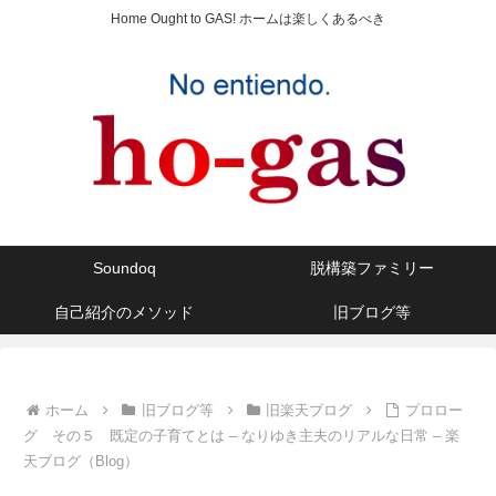
Home Ought to GAS! ホームは楽しくあるべき
Soundoq
脱構築ファミリー
自己紹介のメソッド
旧ブログ等
ホーム
旧ブログ等
旧楽天ブログ
プロロー
グ その５ 既定の子育てとは – なりゆき主夫のリアルな日常 – 楽
天ブログ（Blog）