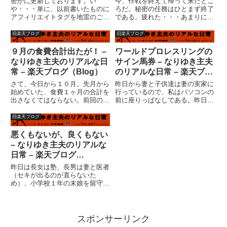
密かに更新しております。い
今、作戦を終えて帰って来たとこ
や・・・単に、以前書いたものに
ろだ。秘密の任務はひとまず終了
アフィリエイトタグを地雷のごと
である。疲れた・・・あまりにも
く隠し入れているだけのことです
疲れたので、テーマをサラ金にし
が・・・・かなり疲れます。２ペ
てみた。（ゴルゴのテーマを作っ
旧楽天ブログ
旧楽天ブログ
ージでギブアップ。フリーページ
て欲しいのだが・・・）楽天広場
をいじってて感じた事。書いた順
では無理？？ま、いいだろう。今
９月の食費合計出たが！ –
ワールドプロレスリングの
番変えられないってキツイ。「既
日は疲れたから、詳しい内容は
なりゆき主夫のリアルな日
サイン馬券 – なりゆき主夫
定の...
明...
常 – 楽天ブログ（Blog）
のリアルな日常 – 楽天ブロ
グ（Blog）
さて、今日から１０月。先月から
昨日から妻と子供達は妻の実家に
始めていた、食費１ヶ月の合計を
行っているので、私はパソコンの
出さなくてはならない。前回の累
前に座りっぱなしである。昨日の
計が９月２６日。 残すところ後
５時くらいは台風が怖くて電源落
４日でどれほどの出費があったの
としたけど。殆ど寝る間も惜しん
旧楽天ブログ
か？実は、米がなくなって、米５
で何をしていたかというと、妻の
キロ買った。（無洗米）妻の講習
サイトにアフィリエイトタグを張
悪くもないが、良くもない
会があって、打ち上げではない
り付けまくっていたのだ。（合
– なりゆき主夫のリアルな
が...
間...
日常 – 楽天ブログ
（Blog）
昨日は長女は塾、長男は妻と医者
（セキが出るのが直らないた
め）、小学校１年の末娘を留守番
させる訳にはいかないので、病院
に一緒に連れて行った。私の弟も
兄も子供がいないため、この末娘
だけが家の血統を残す子孫となる
スポンサーリンク
わけだ。（いまのところ）そうい