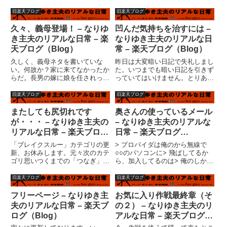
鍋。（いつもと変わらないっ
どうも慣れない。「日記、記事に
て！）いや、これは「４人の食
書き込む」からテーマを選択する
旧楽天ブログ
旧楽天ブログ
卓」っていう、ちょっと怖い系の
と、またしても「ゴルゴ悩む」の
話ですから。それから、BJORK
編集画面が出てくる。そこで、ロ
久々、義母登場！ – なりゆ
凹んだ気持ちを治すには –
のビデオクリップ集を見てまし
グインしないで自分のトップペ
き主夫のリアルな日常 – 楽
なりゆき主夫のリアルな日
た。...
ー...
天ブログ（Blog）
常 – 楽天ブログ（Blog）
久しく、義母ネタを書いていな
昨日は大変暗い日記で失礼しまし
い。何故か？家に来てなかったか
た。いつまでも暗い日記を引きず
らだ。長男の嫁に娘を任されっき
っていてはいけません。とりあえ
り（風）事件は何所かに行ってし
ず、今日のトップページの占い
まったようである。「良かったら
は・・・
旧楽天ブログ
旧楽天ブログ
家の手伝いをしてくれると助かる
(^_^)v(^_^)v(^_^)v(^_^)v(^_^)v(^_^
んですが・・・」と、以前、私は
)v５つ！やった?！！ということ
またしても尻切れです
奥さんの使っているメール
言った。実際問題として、義母は
で、何がいいの...
が・・・ – なりゆき主夫の
– なりゆき主夫のリアルな
忙...
リアルな日常 – 楽天ブログ
日常 – 楽天ブログ
（Blog）
（Blog）
「ブレイクスルー」カテゴリの更
> プロバイダは俺のから無線で
新、お休みします。元々次のカテ
○○のパソコンに> 飛ばしてるか
ゴリ思いつくまでの「つなぎ」の
ら、加入してるのは> 俺のしかな
ような目的で「フリーページ」を
い。（当たり前だよね）いやい
書きなおしていたのですが、次の
や、そうではない。奥さんの使っ
旧楽天ブログ
旧楽天ブログ
キャラ設定がほぼ固まりつつある
ているメールのことです。2人で
段階で、「つなぎ」に気合が入ら
同じメールアドレス使っているわ
フリーページ – なりゆき主
お気に入り作戦最終章（そ
なくなってしまったのです。書
けではないでしょ？Ｔ?com...
夫のリアルな日常 – 楽天ブ
の２） – なりゆき主夫のリ
き...
ログ（Blog）
アルな日常 – 楽天ブログ
（Blog）