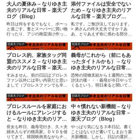
大人の夏休み – なりゆき主
添付ファイルは安全でない
夫のリアルな日常 – 楽天ブ
ため – なりゆき主夫のリア
ログ（Blog）
ルな日常 – 楽天ブログ
（Blog）
昨日は何をするでもなく、ボーっ
私です。ご無沙汰しております。
と過ごす。妻とスーパーに買い物
> 弟さんの件大丈夫ですか？あ
行ったり、アジの南蛮漬け作った
あ、とりあえず命に係わる部分か
り、義母宅の庭で見つけたキアゲ
らは抜け出したようです。記憶が
ハの幼虫がパセリ食べるのボ?っ
なかったり、耳が聞こえてなかっ
旧楽天ブログ
旧楽天ブログ
と見たり。時間に関係なく。い
たり、頭痛かったりするようだ
や、時間に追われることなく、っ
が。入院は１ヶ月くらい、その後
プロレス的、家族タッグ同
義母がこれから（前にもあ
てところか。こういうことは、
後遺症の出る可能性、大。後遺症
盟のススメ２ – なりゆき主
ったタイトルかも） – なり
久々...
と...
夫のリアルな日常 – 楽天ブ
ゆき主夫のリアルな日常 –
ログ（Blog）
楽天ブログ（Blog）
すみません、前の日記はプロレス
恐怖の現物支給から１週間のご無
ファン以外には辛い内容だと思い
沙汰の後・・・義母が今日やって
まして（プロレスファンでも辛か
くるという。明日来ると聞いてい
ったりして）とにかく支離滅裂な
たような気がするが・・・仕事忙
ので、前と後ろを分けました。今
しいというのに・・・というか、
旧楽天ブログ
旧楽天ブログ
回は、家族のタッグ同盟というこ
当初、仕事忙しいから家に来て家
とで論じてみたいと思います。プ
事の手伝いしてくれということだ
プロレスルールを家庭にお
中々慣れない新機能 – なり
ロレスラーというのは、キャラ
ったような気がするが。なんで
けるルールにアレンジする
ゆき主夫のリアルな日常 –
ク...
仕...
と – なりゆき主夫のリアル
楽天ブログ（Blog）
な日常 – 楽天ブログ
長女も昨日、義母宅行き、久々夫
やっぱり気になる３本日記。書く
（Blog）
婦水入らずの穂高家。ＤＶＤを借
ことはないけど書いてしまおう楽
りてきて、韓国映画見ながらチゲ
天新機能。しかし、日記の選択が