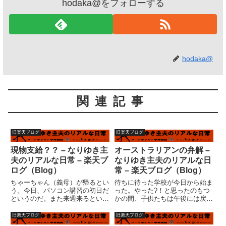
hodaka@をフォローする
hodaka@
関連記事
旧楽天ブログ
旧楽天ブログ
現物支給？？ – なりゆき主
オーストラリアンの弁解 –
夫のリアルな日常 – 楽天ブ
なりゆき主夫のリアルな日
ログ（Blog）
常 – 楽天ブログ（Blog）
ちゃーちゃん（義母）が帰るとい
待ちに待った学校が今日から始ま
う。今日、パソコン講習の初日だ
った。やった?！と思ったのもつ
というのだ。また来週来るとい
かの間、子供たちは午後には戻っ
う。それはいいのだが・・・やは
てきてしまった。当たり前といえ
りそれではマズイ！！家に帰るな
ば当たり前だが・・・まあ、午前
旧楽天ブログ
旧楽天ブログ
ら、購入したパソコンをセットア
中の憂鬱が朝の憂鬱に変わっただ