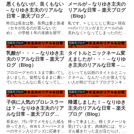
ップして、以前使用していたＰＣ
け格段の進歩か。子供たちの帰り
悪くもないが、良くもない
メールが – なりゆき主夫の
からこの日記へのショートカット
も徐々に遅くなっていくはずだ
– なりゆき主夫のリアルな
リアルな日常 – 楽天ブログ
を...
し...
日常 – 楽天ブログ
（Blog）
（Blog）
昨日は長女は塾、長男は妻と医者
私です。> じじじじじ実は> 現在
（セキが出るのが直らないた
○○のパソコンがまたメールのみ
め）、小学校１年の末娘を留守番
見れなく> なってしまったのだ。
させる訳にはいかないので、病院
（急に）それは・・・・どうだろ
に一緒に連れて行った。私の弟も
う？インターネット見れてるなら
旧楽天ブログ
旧楽天ブログ
兄も子供がいないため、この末娘
エアステーションとか内部ネット
だけが家の血統を残す子孫となる
ワークの影響じゃないと思うよ。
乳酸が・・・ – なりゆき主
タイトルとニックネーム変
わけだ。（いまのところ）そうい
メールサーバーの問題か？...
夫のリアルな日常 – 楽天ブ
えましたが・・・ – なりゆ
うこ...
ログ（Blog）
き主夫のリアルな日常 – 楽
天ブログ（Blog）
プロローグその１３まで書いてし
といっても以前のタイトルとニッ
まいました。徒然なるままに書い
クネーム、なんだったか覚えてな
ていたらこんなに長くなってしま
い人が殆どでは？ブログランキン
いました。この先、どうするかと
グです。覚えてない人はクリッ
りあえず考えていません。主人公
ク！それくらいインパクトが薄い
旧楽天ブログ
旧楽天ブログ
が誰なのかも決まってないし。彰
気がしておりました。で、今回変
秀の私小説スタイルが簡単なんだ
えても・・・変った気がしない人
子供に人気のプロレスラー
帰還しました！ – なりゆき
けど、それって日記と何が違う
はもれなくクリック！お願いしま
は？ – なりゆき主夫のリア
主夫のリアルな日常 – 楽天
ね...
す...
ルな日常 – 楽天ブログ
ブログ（Blog）
（Blog）
長女が、汚い字でメモをした紙を
帰って来ました。軽くダメージを
持ってきた。ＷＷＥスーパースタ
受けています。肉体的には、サン
ーのサイン入りグッズに応募する
ダル履きだった足が豆だらけ。市