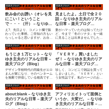
つもりみたいなのだ。ＨＰを見る
民プールで日焼けした背中が真っ
と、はがきで応募してくれという
赤。またその市民プールのウォー
旧楽天ブログ
旧楽天ブログ
ことらしい。私は仕事で使ってい
タースライダーで打撲した尻の皮
るピンクのはがきを長女に貸して
が剥け、大量に飯食いすぎて腰を
飲み会のお誘い（オレを見
見ましたよ。土日で全２０
やった。「どう書けばいい
痛めました。さらに帰ってきて
にこい！ということ
話 – なりゆき主夫のリアル
の？」...
今...
で・・・（汗） – なりゆき
な日常 – 楽天ブログ
主夫のリアルな日常 – 楽天
（Blog）
え?、先日より、コメント欄で賑
妻がハマっていたのは知ってたけ
ブログ（Blog）
わっていた事柄。ご存知の方もい
ど、今まで「冬のソナタ」を一緒
らっしゃると思いますが、お台場
に見ることは出来ませんでした。
さん の企画、飲み会です。お台
なぜかって、元々私は韓国職人の
場さんと私という組み合わせなの
知り合いがいて、韓国の文化に対
旧楽天ブログ
旧楽天ブログ
で、今回のテーマが相応しいのか
してそんなにクリーンなイメージ
判りませんが・・・おそらく、
が出来てないのです。つい、「ペ
もうじき１万ヒット – なり
「ＶＥＲＹ」買いました
『「継母」奮闘記』な話になると
ー様ですか」とか、「あんなに
ゆき主夫のリアルな日常 –
ぜ！ – なりゆき主夫のリア
思...
顔...
楽天ブログ（Blog）
ルな日常 – 楽天ブログ
（Blog）
デザイン学校時代の同級生がエロ
珍しく、コンビニで雑誌を買って
まんが家になり、そのペンネーム
しまいました。「ＶＥＲＹ」とい
を無断で拝借している穂高です。
う女性誌です。私のページのおす
もうじき１万ヒットになりそうな
すめ新着にもリンクしている、千
割に、日記ネタが思いつかない穂
影さんと、お台場観覧車さんの記
旧楽天ブログ
旧楽天ブログ
高です。失業をテーマに始めた日
事が出ているということで。「シ
記なのに、悲惨さの演出が苦手な
ンデレラ」か、「サウンド・オ
about:blank – なりゆき主
アフィリエイトって面倒と
ため、ベビーフェースになり切
ブ・ミュージック」か？『継母も
夫のリアルな日常 – 楽天ブ
いうか、大変だ。 – なりゆ
れ...
母...
ログ（Blog）
き主夫のリアルな日常 – 楽
天ブログ（Blog）