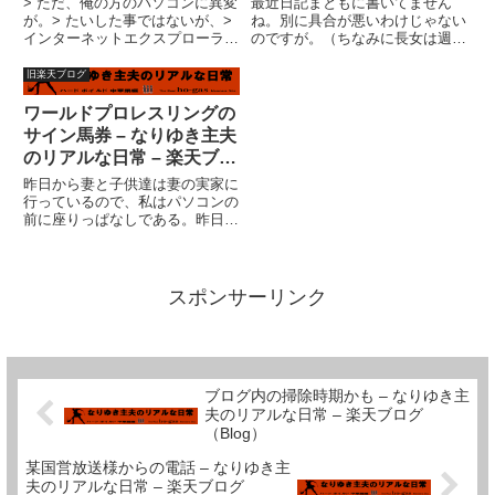
> ただ、俺の方のパソコンに異変
最近日記まともに書いてません
が。> たいした事ではないが、>
ね。別に具合が悪いわけじゃない
インターネットエクスプローラー
のですが。（ちなみに長女は週始
クイックして開くと> 先日までＭ
めに風邪、現在妻が感染してま
ＳＮのホームページ（表紙？）の
す）私は風邪はひきません。スポ
旧楽天ブログ
画面が> 出てきてたのが、何故か
ーツクラブ効果か、あるい
英語の画面が出てきてしまい> ア
は・・・風邪をひいても気がつか
ワールドプロレスリングの
ドレスのワク見ると...
ないのかも。（それが一番重症か
サイン馬券 – なりゆき主夫
も）頭は痛...
のリアルな日常 – 楽天ブロ
グ（Blog）
昨日から妻と子供達は妻の実家に
行っているので、私はパソコンの
前に座りっぱなしである。昨日の
５時くらいは台風が怖くて電源落
としたけど。殆ど寝る間も惜しん
で何をしていたかというと、妻の
サイトにアフィリエイトタグを張
スポンサーリンク
り付けまくっていたのだ。（合
間...
ブログ内の掃除時期かも – なりゆき主
夫のリアルな日常 – 楽天ブログ
（Blog）
某国営放送様からの電話 – なりゆき主
夫のリアルな日常 – 楽天ブログ