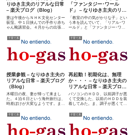
りゆき主夫のリアルな日常
「ファンタジー･ワール
– 楽天ブログ（Blog）
ド」 – なりゆき主夫のリア
ルな日常 – 楽天ブログ
妻は午後からＮＨＫ文化センター
「教室の中の気がかりな子」とい
（Blog）
荻窪。中１日挟んでの手作り赤ち
う本を読んでいて、「リアル･ワ
ゃん靴講習会。４月からの出張講
ールド」と「ファンタジー･ワー
習も今日でほぼひと段落。後は９
ルド」という観念が書かれていま
月まではとりあえず予定なし。弟
した。この本の中の一部で、太田
子育て系
子育て系
の退院もほぼ明日に決まった。長
祐一さんという方が書いている部
女と長男は今日から１泊キャンプ
分です。ロール・プレイング・ゲ
旅行。私と末娘が留守番だ。学
ーム「サイコ＆マジック」徹底
校...
マ...
授業参観 – なりゆき主夫の
再起動！初期化は、無理
リアルな日常 – 楽天ブログ
か・・・ – なりゆき主夫の
（Blog）
リアルな日常 – 楽天ブログ
（Blog）
木曜日の夜、妻が帰って来まし
パソコンのＨＤＤ、以前調子が悪
た。４泊６日という海外旅行は、
くて交換した、以前のＨＤＤを装
時差ぼけが大変なようです。ま、
着してみた。ま、調子が悪くて買
とりあえず無事に帰ってきて一安
い換えたんだから当然といえば当
心です。子供のおみやげは、ハワ
然？？動かなかった。既存のＦド
子育て系
子育て系
イの砂と貝。ま、喜んでました。
ライブの中身を空にして、そこに
金曜日は、授業参観。２時限目
Ｃドライブをバックアップしたい
は、長男と次女。３時限目は、長
のだが・・・容量的にちょっと
女。...
無...