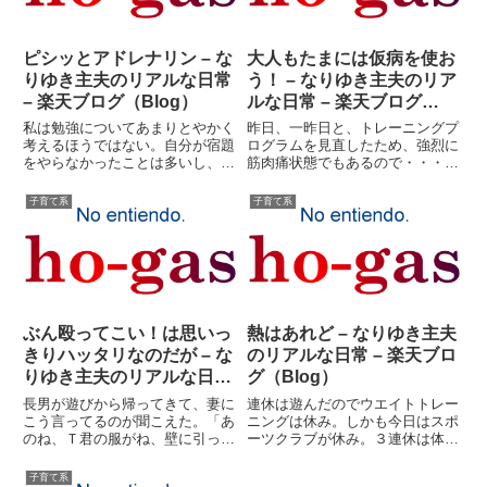
ピシッとアドレナリン – な
大人もたまには仮病を使お
りゆき主夫のリアルな日常
う！ – なりゆき主夫のリア
– 楽天ブログ（Blog）
ルな日常 – 楽天ブログ
（Blog）
私は勉強についてあまりとやかく
昨日、一昨日と、トレーニングプ
考えるほうではない。自分が宿題
ログラムを見直したため、強烈に
をやらなかったことは多いし、勉
筋肉痛状態でもあるので・・・具
強をサボるなんてのは大したこと
合の悪さをすべて「山芋」の責任
ではないという観念がどうしても
と言い切れるものでもないのだ
子育て系
子育て系
抜けない。妻には、「アナタは出
が。何だか知らないが、違和感は
来が良かっただけ、勉強しなけれ
血管（リンパ？）にまで及び、ち
ばダメな子供もいるの」といわ
ょっとマズイかもしれないという
れ...
こ...
ぶん殴ってこい！は思いっ
熱はあれど – なりゆき主夫
きりハッタリなのだが – な
のリアルな日常 – 楽天ブロ
りゆき主夫のリアルな日常
グ（Blog）
– 楽天ブログ（Blog）
長男が遊びから帰ってきて、妻に
連休は遊んだのでウエイトトレー
こう言ってるのが聞こえた。「あ
ニングは休み。しかも今日はスポ
のね、Ｔ君の服がね、壁に引っか
ーツクラブが休み。３連休は体に
かって動かないでって言ったのに
悪いような気もするが、遊び歩い
動いたから破けてね、うちのせい
て足が痛い。自主トレも止めよ
子育て系