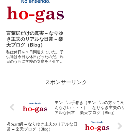
だから弁償しろって言われた」そ
う。大体、仕事も溜まってる。
んな話を聞いてしまったら、ちょ
（日記の更新も溜まって
っとクビをつっこまない訳にも
る・・・）遊びのネタはさっき遅
い...
れて書き込ん...
言葉尻だけの真実 – なりゆ
き主夫のリアルな日常 – 楽
天ブログ（Blog）
私は休日を１日間違えていた。子
供達は今日も休日だったのだ。昨
日のうちに学校の支度をさせてお
いたのだが。（私だったら月曜日
の時間割でそろえそうだ）昨日の
晩御飯は、ビビンパ。ごま油使え
ばそれだけで美味いというもの
スポンサーリンク
だ。ご飯の後、子供達は順に風呂
に...
モンゴル手巻き（モンゴルの方々ごめ
んなさい・・・） – なりゆき主夫のリ
アルな日常 – 楽天ブログ（Blog）
鼻先の餌 – なりゆき主夫のリアルな日
常 – 楽天ブログ（Blog）