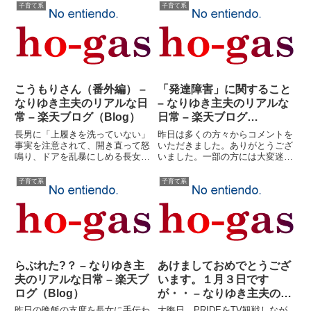
子育て系
子育て系
こうもりさん（番外編） –
「発達障害」に関すること
なりゆき主夫のリアルな日
– なりゆき主夫のリアルな
常 – 楽天ブログ（Blog）
日常 – 楽天ブログ
（Blog）
長男に「上履きを洗っていない」
昨日は多くの方々からコメントを
事実を注意されて、開き直って怒
いただきました。ありがとうござ
鳴り、ドアを乱暴にしめる長女に
いました。一部の方には大変迷惑
対して叱らない訳にはいかない。
をかけました。謝ってすむことで
怒られることも判っているとはい
はないかもしれませんが、もう一
子育て系
子育て系
え、長女が階段を上がってきた。
度、改めて長く重い内容の日記を
「で、オレにいうことはなん
書かせていただきます。興味のな
だ？」「ごめんなさい」「なにに
い方には、大変申し訳ありませ
対し...
ん...
らぶれた?？ – なりゆき主
あけましておめでとうござ
夫のリアルな日常 – 楽天ブ
います。１月３日です
ログ（Blog）
が・・ – なりゆき主夫のリ
アルな日常 – 楽天ブログ
昨日の晩飯の支度を長女に手伝わ
大晦日、PRIDEをTV観戦しなが