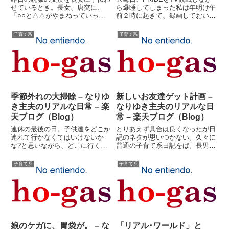
（Blog）
せているとき。長女、唐突に、
ら爆睡してしまった私は年明け午
「○○と△△がやまねっていっ
前２時に起きて、録画しておいた
た」「・・・何？」長女は言いな
K-1を見て、プライド早送りしな
おした。「○○さんと、△△さん
がら見ても８時までかかりまし
子育て系
子育て系
が、やまねっていった」「もうち
た。う?む、中々内容の濃い放送
ょっとわかりやすくいってごら
であった。しかし、見ていてふと
ん」長女は辛抱強く、もう一度言
思ったのは、こんなマニアッ...
い直し...
季節外れの大掃除 – なりゆ
新しいお友達ゲット計画 –
き主夫のリアルな日常 – 楽
なりゆき主夫のリアルな日
天ブログ（Blog）
常 – 楽天ブログ（Blog）
連休の最後の日。子供達をどこか
とりあえず具合は良くなったが日
連れて行かなくてはいけないか
記のネタが思いつかない。久々に
な?と思いながら、どこに行くか
普通の子育て系日記をば。長男と
思いつかない。ま、いっか?とい
次女は近くの小学校でサッカーの
うことにした。何故か次女が「大
サークルやってるのを妻が連れて
子育て系
子育て系
掃除したい」と言いだした。大掃
行って、知り合いの奥様方とファ
除？確かに、去年の暮れにはして
ミレス会議。その後喘息プールの
いない。かといって、突然大掃除
説明会だ。長女は誰もいないう
出...
ち...
娘のケガに、胃袋が。 – な
「リアル･ワールド」と