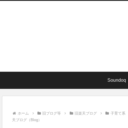
Soundoq
ホーム
旧ブログ等
旧楽天ブログ
子育て系
天ブログ（Blog）