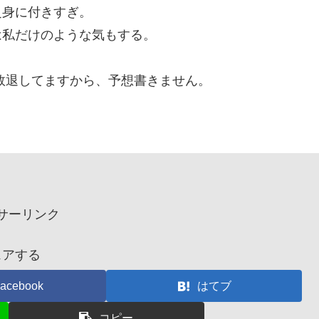
乏身に付きすぎ。
は私だけのような気もする。
敗退してますから、予想書きません。
サーリンク
ェアする
acebook
はてブ
コピー