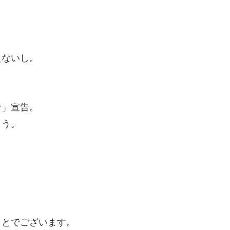
えないし。
な」宣告。
こう。
。
ことでございます。