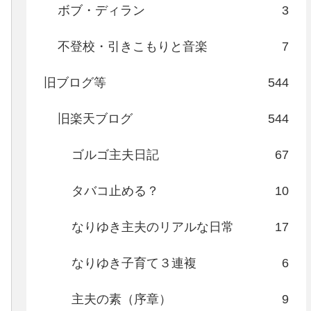
ボブ・ディラン
3
不登校・引きこもりと音楽
7
旧ブログ等
544
旧楽天ブログ
544
ゴルゴ主夫日記
67
タバコ止める？
10
なりゆき主夫のリアルな日常
17
なりゆき子育て３連複
6
主夫の素（序章）
9