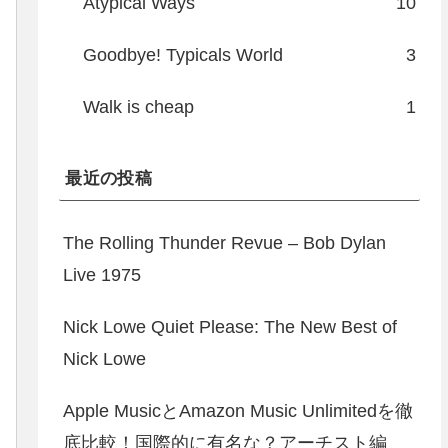
Atypical Ways
10
Goodbye! Typicals World
3
Walk is cheap
1
最近の投稿
The Rolling Thunder Revue – Bob Dylan
Live 1975
Nick Lowe Quiet Please: The New Best of
Nick Lowe
Apple MusicとAmazon Music Unlimitedを徹
底比較！国際的に有名な？アーチスト編