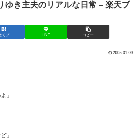
りゆき主夫のリアルな日常 – 楽天ブ
はてブ
LINE
コピー
2005.01.09
。
わよ」
けど」