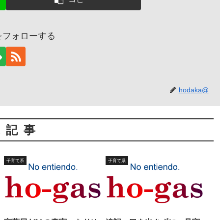
@をフォローする
hodaka@
連記事
子育て系
子育て系