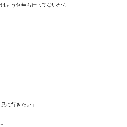
行はもう何年も行ってないから」
？見に行きたい」
た。