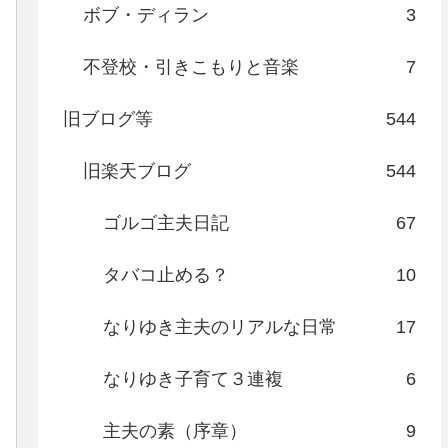
ボブ・ディラン
3
不登校・引きこもりと音楽
7
旧ブログ等
544
旧楽天ブログ
544
ゴルゴ主夫日記
67
タバコ止める？
10
なりゆき主夫のリアルな日常
17
なりゆき子育て３連複
6
主夫の素（序章）
9