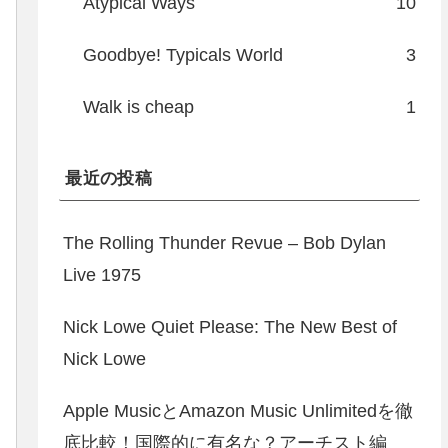
Atypical Ways
10
Goodbye! Typicals World
3
Walk is cheap
1
最近の投稿
The Rolling Thunder Revue – Bob Dylan
Live 1975
Nick Lowe Quiet Please: The New Best of
Nick Lowe
Apple MusicとAmazon Music Unlimitedを徹
底比較！国際的に有名な？アーチスト編