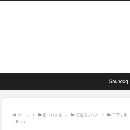
Soundoq
ホーム
旧ブログ等
旧楽天ブログ
子育て系
（Blog）