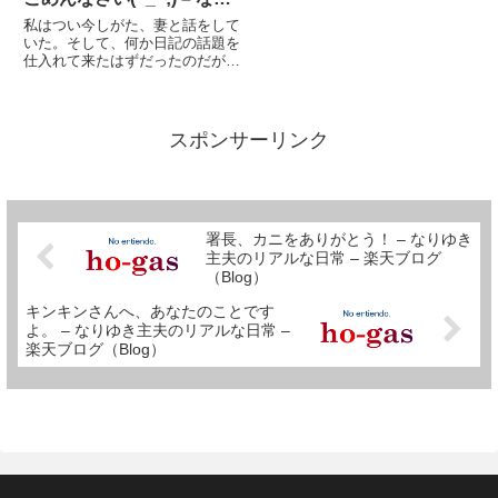
ゆき主夫のリアルな日常 –
私はつい今しがた、妻と話をして
楽天ブログ（Blog）
いた。そして、何か日記の話題を
仕入れて来たはずだったのだが、
ジャタさんの下痢に関するコメン
トを書いているうちに、既にその
ことを忘れてしまった。ま、いっ
か！昔の話でございます。多分１
スポンサーリンク
月ごろだった。渋谷でメガネを
売...
署長、カニをありがとう！ – なりゆき
主夫のリアルな日常 – 楽天ブログ
（Blog）
キンキンさんへ、あなたのことです
よ。 – なりゆき主夫のリアルな日常 –
楽天ブログ（Blog）