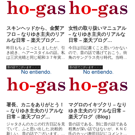
以前プロフにはこの画像使ってま
避系、お気楽日記を書いていまし
したが・・・かなりの人が引いて
た。人の生き方はそれぞれ、考え
し...
方...
スキンヘッドから、金髪ア
女性の取り扱いマニュアル
フロ – なりゆき主夫のリア
– なりゆき主夫のリアルな
ルな日常 – 楽天ブログ
日常 – 楽天ブログ
（Blog）
（Blog）
昨日もちょこっとしましたが、引
今日は日記書くこと思いつかない
き続き、ヘアースタイルの話。私
ので、昔の話で逃げておこう。街
は三沢光晴と同じ昭和３７年寅年
角のサングラス売り時代。当時、
生まれ。高田 延彦とも同年代。
店番は基本的に一人であったた
［1962年に生まれた人々］に興
め、トイレに行く時はカバン屋の
昔の話でございます・・・
昔の話でございます・・・
味があれば、こんなページがあり
おねえちゃん、紅茶売りのスリラ
ましたのでご参考に。 デビル雅
ンカ人のおねえちゃん達と連携を
美もそうか。怖いな・・・とい...
とっていた。スリランカ人のおね
え...
署長、カニをありがとう！
マグロのイキヅクリ – なり
– なりゆき主夫のリアルな
ゆき主夫のリアルな日常 –
日常 – 楽天ブログ
楽天ブログ（Blog）
（Blog）
ジャタさんのカニの行方日記を見
昔の話である。別に昔の話である
ていて、ふと思い出した,比較的
程奥が深い話ではないが、ＫＮＣ
新しい、昔の話でございます。お
氏のカッパ寿司日記にコメント書