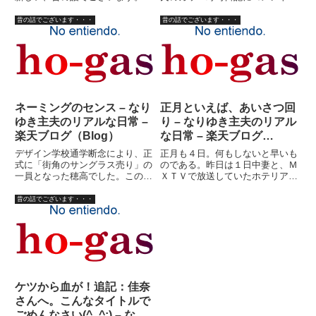
巡りさんに迷惑をかけたことのあ
いていてふと思い出したことであ
る穂高ですが、私の妻はお巡りさ
る。以前、高田馬場に住んでい
昔の話でございます・・・
昔の話でございます・・・
んに迷惑かけられたことがありま
た。学生時代からの友人も近所に
す。（自慢・・・でもないけど）
多く、しょっちゅう安い酒を飲ん
次女（実子）がまだ小さいころ
でいた。２０年くらい前だから、
の...
居...
ネーミングのセンス – なり
正月といえば、あいさつ回
ゆき主夫のリアルな日常 –
り – なりゆき主夫のリアル
楽天ブログ（Blog）
な日常 – 楽天ブログ
（Blog）
デザイン学校通学断念により、正
正月も４日。何もしないと早いも
式に「街角のサングラス売り」の
のである。昨日は１日中妻と、Ｍ
一員となった穂高でした。この会
ＸＴＶで放送していたホテリアー
社、○○商会、練馬に本社がある
を見て過ごしてしまった。こうい
一応カタギの会社でありまして、
う続き番組を見始めると、面白い
昔の話でございます・・・
当時年商６億ほどあったそうで
とか、面白くないということは大
す。（風の噂によると、その後負
した問題ではなく、最後まで見た
債５０億とも聞きました
くなってしまうものである。な
が・・・）...
ん...
ケツから血が！追記：佳奈
さんへ。こんなタイトルで
ごめんなさい(^_^;) – なり