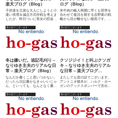
楽天ブログ（Blog）
ログ（Blog）
子供達を立派な大人にしようと小
米牛肉の輸入再開に早くも照準を
遣い倍増＆減点方式作戦を考えま
合わせて復活を期する吉野家の戦
したが、昨日ついに長女の罰金が
略から目が離せない穂高です。さ
底をつき、小遣いが０円になって
て、昔の話をする宣言をしたもの
しまいました。失敗です。また新
の、何から始めるかよく判らない
昔の話でございます・・・
昔の話でございます・・・
しい作戦を考えないと。さて、立
穂高ですが、穂ガス紀元前あたり
派な大人などと偉そうなことを言
から始めてみますか。それは、Ｍ
っている私は若い頃どんな奴だ
ＴＶが幅を利かせ始める前のこ
っ...
と...
冬は嫌いだ。追記毛刈り –
クソジジイ！と叫ぶクソガ
なりゆき主夫のリアルな日
キ – なりゆき主夫のリアル
常 – 楽天ブログ（Blog）
な日常 – 楽天ブログ
（Blog）
なんだか書くこと思いつかない。
またしても昔の話でございます。
だったら日記書かなきゃいいじゃ
アントニオ猪木が、ハルク・ホー
ん、といっても、なんとなく書か
ガンのアックスボンバーで舌出し
なきゃいけないような気がしてい
て死んだふりをしていた頃の話。
る私はある意味、マメな男かもし
街角のサングラス売り時代。私は
昔の話でございます・・・
昔の話でございます・・・
れない。実際には、書くこと思い
渋谷の駅前、某デパートの店頭で
つきすぎて、何を書いたらいいの
「いらっしゃいませよ?い！」と
か判らなくなっているのだ。こ
声を張り上げていた。露店とは
れ...
い...