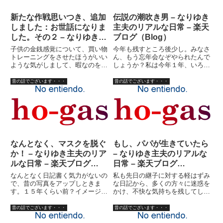
新たな作戦思いつき、追加
伝説の潮吹き男 – なりゆき
しました：お世話になりま
主夫のリアルな日常 – 楽天
した。その２ – なりゆき主
ブログ（Blog）
夫のリアルな日常 – 楽天ブ
子供の金銭感覚について、買い物
今年も残すところ後少し。みなさ
ログ（Blog）
トレーニングをさせたほうがいい
ん、もう忘年会なぞやられたんで
ような気がしまして、暇なのをい
しょうか？私は今年１年、いろい
いことに実践、「お買い物のお勉
ろありましたが、仕事上の忘年会
強」をさせてみるかと思いつきま
なんてのは出来ません。社長は妻
昔の話でございます・・・
昔の話でございます・・・
した。ま、ようするに、先ずは今
ですし、社員私一人ですし。（未
日のこんだてを考え、材料をリス
だに社員登録してませんけど）今
トアップ。今日の買い物をスー
までだって会社の忘年会なんて
パ...
面...
なんとなく、マスクを脱ぐ
もし、パパが生きていたら
か！ – なりゆき主夫のリア
– なりゆき主夫のリアルな
ルな日常 – 楽天ブログ
日常 – 楽天ブログ
（Blog）
（Blog）
なんとなく日記書く気力がないの
私も先日の継子に対する軽はずみ
で、昔の写真をアップしときま
な日記から、多くの方々に迷惑を
す。１５年くらい前？イメージ的
かけ、不快な気持ちを残してしま
には、頭から足が生えてるって感
ったこと、責任を感じています
じなんですが、言わなきゃわから
が、具体的にお詫びをするのもな
昔の話でございます・・・
昔の話でございます・・・
ないって？こんなイメージです。
んだか変な気もしますし、現実逃