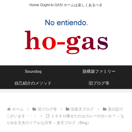
Home Ought to GAS! ホームは楽しくあるべき
Soundoq
脱構築ファミリー
自己紹介のメソッド
旧ブログ等
ホーム
旧ブログ等
旧楽天ブログ
昔の話で
ございます・・・
１６キロ痩せたのはカレーのせいか？ – な
りゆき主夫のリアルな日常 – 楽天ブログ（Blog）