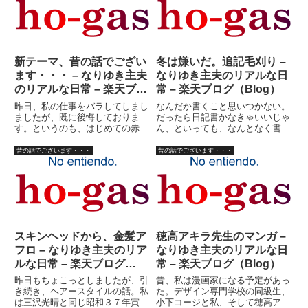
新テーマ、昔の話でござい
冬は嫌いだ。追記毛刈り –
ます・・・ – なりゆき主夫
なりゆき主夫のリアルな日
のリアルな日常 – 楽天ブロ
常 – 楽天ブログ（Blog）
グ（Blog）
昨日、私の仕事をバラしてしまし
なんだか書くこと思いつかない。
ましたが、既に後悔しておりま
だったら日記書かなきゃいいじゃ
す。というのも、はじめての赤ち
ん、といっても、なんとなく書か
ゃんのために夢のある商品を作っ
なきゃいけないような気がしてい
ているのがマスクマンってのはか
る私はある意味、マメな男かもし
昔の話でございます・・・
昔の話でございます・・・
なりイメージダウンに違いないっ
れない。実際には、書くこと思い
てこと。では、マスクを脱いでし
つきすぎて、何を書いたらいいの
まえば、日曜日の穂ガス競馬の書
か判らなくなっているのだ。こ
き...
れ...
スキンヘッドから、金髪ア
穂高アキラ先生のマンガ –
フロ – なりゆき主夫のリア
なりゆき主夫のリアルな日
ルな日常 – 楽天ブログ
常 – 楽天ブログ（Blog）
（Blog）
昨日もちょこっとしましたが、引
昔、私は漫画家になる予定があっ
き続き、ヘアースタイルの話。私
た。デザイン専門学校の同級生、
は三沢光晴と同じ昭和３７年寅年
小下コージと私、そして穂高アキ