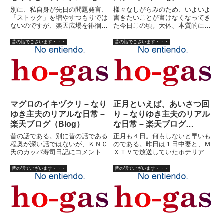
常 – 楽天ブログ（Blog）
別に、私自身が先日の問題発言、
様々なしがらみのため、いよいよ
「ストック」を増やすつもりでは
書きたいことが書けなくなってき
ないのですが、楽天広場を徘徊し
た今日この頃。大体、本質的には
ていいて、つい見入ってしまうの
憂さ晴らしのためにブログ始めた
は、やっぱり女性の方のブログ。
わけじゃなく、妻のＨＰの宣伝の
昔の話でございます・・・
昔の話でございます・・・
殆ど小説など読まない私ですが、
ためだった訳です。あまり前向き
皆さんのブログを読んでいて思う
に取り組むのはやっぱり照れくさ
こと、やはり人間それぞれ、共
いといいますか、そんなこんな
感...
で...
マグロのイキヅクリ – なり
正月といえば、あいさつ回
ゆき主夫のリアルな日常 –
り – なりゆき主夫のリアル
楽天ブログ（Blog）
な日常 – 楽天ブログ
（Blog）
昔の話である。別に昔の話である
正月も４日。何もしないと早いも
程奥が深い話ではないが、ＫＮＣ
のである。昨日は１日中妻と、Ｍ
氏のカッパ寿司日記にコメント書
ＸＴＶで放送していたホテリアー
いていてふと思い出したことであ
を見て過ごしてしまった。こうい
る。以前、高田馬場に住んでい
う続き番組を見始めると、面白い
昔の話でございます・・・
昔の話でございます・・・
た。学生時代からの友人も近所に
とか、面白くないということは大
多く、しょっちゅう安い酒を飲ん
した問題ではなく、最後まで見た
でいた。２０年くらい前だから、
くなってしまうものである。な
居...
ん...