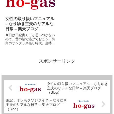
売...
ク...
女性の取り扱いマニュアル
– なりゆき主夫のリアルな
日常 – 楽天ブログ
（Blog）
今日は日記書くこと思いつかない
ので、昔の話で逃げておこう。街
角のサングラス売り時代。当時、
店番は基本的に一人であったた
め、トイレに行く時はカバン屋の
おねえちゃん、紅茶売りのスリラ
ンカ人のおねえちゃん達と連携を
スポンサーリンク
とっていた。スリランカ人のおね
え...
女性の取り扱いマニュアル – なりゆき
主夫のリアルな日常 – 楽天ブログ
（Blog）
追記：オレもクソジジイ？ – なりゆき
主夫のリアルな日常 – 楽天ブログ
（Blog）