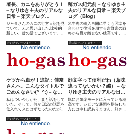
署長、カニをありがとう！
穂ガス紀元前 – なりゆき主
– なりゆき主夫のリアルな
夫のリアルな日常 – 楽天ブ
日常 – 楽天ブログ
ログ（Blog）
（Blog）
ジャタさんのカニの行方日記を見
米牛肉の輸入再開に早くも照準を
ていて、ふと思い出した,比較的
合わせて復活を期する吉野家の戦
新しい、昔の話でございます。お
略から目が離せない穂高です。さ
巡りさんに迷惑をかけたことのあ
て、昔の話をする宣言をしたもの
る穂高ですが、私の妻はお巡りさ
の、何から始めるかよく判らない
昔の話でございます・・・
昔の話でございます・・・
んに迷惑かけられたことがありま
穂高ですが、穂ガス紀元前あたり
す。（自慢・・・でもないけど）
から始めてみますか。それは、Ｍ
次女（実子）がまだ小さいころ
ＴＶが幅を利かせ始める前のこ
の...
と...
ケツから血が！追記：佳奈
顔文字って便利だね（意味
さんへ。こんなタイトルで
違ってないかい？編） – な
ごめんなさい(^_^;) – なり
りゆき主夫のリアルな日常
ゆき主夫のリアルな日常 –
– 楽天ブログ（Blog）
私はつい今しがた、妻と話をして
既にお気楽モードに入っている穂
楽天ブログ（Blog）
いた。そして、何か日記の話題を
高です。シビアな展開を期待した
仕入れて来たはずだったのだが、
方には申し訳ありません。好きな
ジャタさんの下痢に関するコメン
カレーも、２日続けては食べませ
トを書いているうちに、既にその
んから。（昔は毎日食ってたけ
昔の話でございます・・・
ことを忘れてしまった。ま、いっ
ど） では、現実逃避作品、昔の
か！昔の話でございます。多分１
話でございます。本当にあった怖
月ごろだった。渋谷でメガネを
い話？編。それは、長州力がＧ１