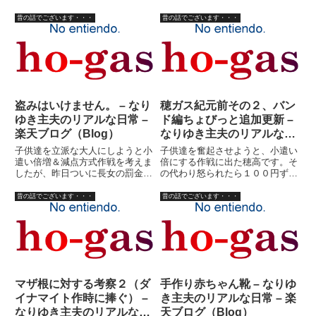
生まれ。高田 延彦とも同年代。
ラ。（私は穂高アキラではありま
［1962年に生まれた人々］に興
せん。穂高アキラは実在するマン
昔の話でございます・・・
昔の話でございます・・・
味があれば、こんなページがあり
ガの先生です）３人は渋谷の街角
ましたのでご参考に。 デビル雅
でサングラスを売っていた。い
美もそうか。怖いな・・・とい...
や、正確にいうと、穂高アキラだ
け...
盗みはいけません。 – なり
穂ガス紀元前その２、バン
ゆき主夫のリアルな日常 –
ド編ちょびっと追加更新 –
楽天ブログ（Blog）
なりゆき主夫のリアルな日
常 – 楽天ブログ（Blog）
子供達を立派な大人にしようと小
子供達を奮起させようと、小遣い
遣い倍増＆減点方式作戦を考えま
倍にする作戦に出た穂高です。そ
したが、昨日ついに長女の罰金が
の代わり怒られたら１００円ずつ
底をつき、小遣いが０円になって
カットするといって、既に今月は
しまいました。失敗です。また新
子供達の小遣い無くなりそうな勢
昔の話でございます・・・
昔の話でございます・・・
しい作戦を考えないと。さて、立
いにビビっています。さて、昨日
派な大人などと偉そうなことを言
の続き、穂ガス紀元前その２、バ
っている私は若い頃どんな奴だ
ンド編です。時はサーファーも
っ...
ヤ...
マザ根に対する考察２（ダ
手作り赤ちゃん靴 – なりゆ
イナマイト作時に捧ぐ） –
き主夫のリアルな日常 – 楽
なりゆき主夫のリアルな日
天ブログ（Blog）