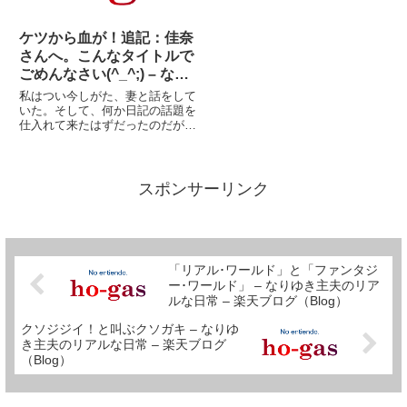
ケツから血が！追記：佳奈
さんへ。こんなタイトルで
ごめんなさい(^_^;) – なり
ゆき主夫のリアルな日常 –
私はつい今しがた、妻と話をして
楽天ブログ（Blog）
いた。そして、何か日記の話題を
仕入れて来たはずだったのだが、
ジャタさんの下痢に関するコメン
トを書いているうちに、既にその
ことを忘れてしまった。ま、いっ
か！昔の話でございます。多分１
スポンサーリンク
月ごろだった。渋谷でメガネを
売...
「リアル･ワールド」と「ファンタジ
ー･ワールド」 – なりゆき主夫のリア
ルな日常 – 楽天ブログ（Blog）
クソジジイ！と叫ぶクソガキ – なりゆ
き主夫のリアルな日常 – 楽天ブログ
（Blog）