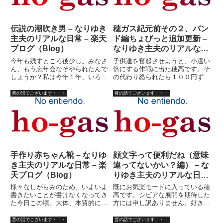
伝説の潮吹き男 – なりゆき
穂ガス紀元前その２、バン
主夫のリアルな日常 – 楽天
ド編ちょびっと追加更新 –
ブログ（Blog）
なりゆき主夫のリアルな日
常 – 楽天ブログ（Blog）
今年も残すところ後少し。みなさ
子供達を奮起させようと、小遣い
ん、もう忘年会なぞやられたんで
倍にする作戦に出た穂高です。そ
しょうか？私は今年１年、いろい
の代わり怒られたら１００円ずつ
ろありましたが、仕事上の忘年会
カットするといって、既に今月は
なんてのは出来ません。社長は妻
子供達の小遣い無くなりそうな勢
昔の話でございます・・・
昔の話でございます・・・
ですし、社員私一人ですし。（未
いにビビっています。さて、昨日
だに社員登録してませんけど）今
の続き、穂ガス紀元前その２、バ
までだって会社の忘年会なんて
ンド編です。時はサーファーも
面...
ヤ...
手作り赤ちゃん靴 – なりゆ
顔文字って便利だね（意味
き主夫のリアルな日常 – 楽
違ってないかい？編） – な
天ブログ（Blog）
りゆき主夫のリアルな日常
– 楽天ブログ（Blog）
様々なしがらみのため、いよいよ
既にお気楽モードに入っている穂
書きたいことが書けなくなってき
高です。シビアな展開を期待した
た今日この頃。大体、本質的には
方には申し訳ありません。好きな
憂さ晴らしのためにブログ始めた
カレーも、２日続けては食べませ
わけじゃなく、妻のＨＰの宣伝の
んから。（昔は毎日食ってたけ
昔の話でございます・・・
昔の話でございます・・・