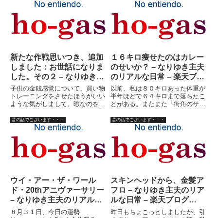
ためだった訳です。あまり前向き
ど） では、現実逃避作品、昔の
に取り組むのはやっぱり照れくさ
話でございます。本当にあった怖
いといいますか、そんなこんな
い話？編。それは、長州力がＧ１
で...
ク...
新たな作戦思いつき、追加
１６キロ痩せたのはカレー
しました：お世話になりま
のせいか？ – なりゆき主夫
した。その２ – なりゆき主
のリアルな日常 – 楽天ブロ
夫のリアルな日常 – 楽天ブ
グ（Blog）
子供の金銭感覚について、買い物
以前、私は８０キロあった体重が
ログ（Blog）
トレーニングをさせたほうがいい
半年ほどで６４キロまで落ちたこ
ような気がしまして、暇なのをい
とがある。またまた「街角のサン
いことに実践、「お買い物のお勉
グラス売り」時代の話だ。はっき
強」をさせてみるかと思いつきま
りした原因は判らないが、平均的
昔の話でございます・・・
昔の話でございます・・・
した。ま、ようするに、先ずは今
１日の様子から何か解るかもしれ
日のこんだてを考え、材料をリス
ない。以下、当時の大まかな一日
トアップ。今日の買い物をスー
の生活。就職の決まってない小
パ...
下...
ウイ・アー・ザ・ワール
スキンヘッドから、金髪ア
ド・20thアニヴァーサリー
フロ – なりゆき主夫のリア
– なりゆき主夫のリアルな
ルな日常 – 楽天ブログ
日常 – 楽天ブログ
（Blog）
８月３１日、今日の運勢
昨日もちょこっとしましたが、引