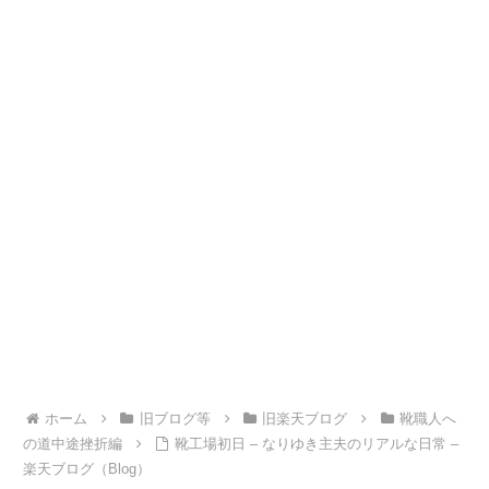
ホーム
旧ブログ等
旧楽天ブログ
靴職人へ
の道中途挫折編
靴工場初日 – なりゆき主夫のリアルな日常 –
楽天ブログ（Blog）