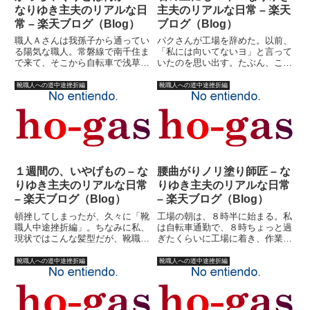
なりゆき主夫のリアルな日
主夫のリアルな日常 – 楽天
常 – 楽天ブログ（Blog）
ブログ（Blog）
職人Ａさんは我孫子から通ってい
パクさんが工場を辞めた。以前、
る陽気な職人。常磐線で南千住ま
「私には向いてないヨ」と言って
で来て、そこから自転車で浅草へ
いたのを思い出す。たぶん、この
来ていた。帰り道、南千住までは
「ヨ」という言葉には性格的な
私もＡさんと一緒に帰ることが多
「向き不向き」以外のことも含ん
靴職人への道中途挫折編
靴職人への道中途挫折編
かった。山谷堀公園を抜けて親子
でいる。職人Ｄさんが言った。
ガードを越える所まで、なんだか
「最近の若けえ連中はよ、根性が
んだと話をしてくれた。山谷堀
ねえよ。こんな仕事で根をあげて
は...
たら...
１週間の、いやげもの – な
腰曲がりノリ塗り師匠 – な
りゆき主夫のリアルな日常
りゆき主夫のリアルな日常
– 楽天ブログ（Blog）
– 楽天ブログ（Blog）
頓挫してしまったが、久々に「靴
工場の朝は、８時半に始まる。私
職人中途挫折編」。ちなみに私、
は自転車通勤で、８時ちょっと過
現状ではこんな髪型だが、靴職人
ぎたくらいに工場に着き、作業着
時代はこんなではなかった。こん
に着替える。工場長や、仕掛け出
な感じが正しい。でもこんな顔で
しの半蔵は必ず先に来ているの
靴職人への道中途挫折編
靴職人への道中途挫折編
はないはず？と思った人はクリッ
で、「おはようございます！」と
ク！いや、本当ですってば。
挨拶する。工場長「おう」半蔵
(^_^;)ま、違ったとしてもフィ...
「・・・」半蔵、ちょっと不気味
であ...