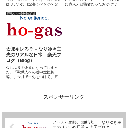
はリアルに日記書くべきか？なん
に職人未経験者だったおかげで、
てふと思ったり。でもここでリア
貴公子さまと私は仲良くなった。
ルに戻るとまたしても今までの続
貴公子さまは日本語も上手かっ
靴職人への道中途挫折編
きを放置してしまいそう。大体、
た。ただ、靴作りの腕はあまりよ
過去に決別するために書いてるよ
くなかった。比較対照として、貴
うなもので、これを書き上げな
公子さまのおかげで、私は微妙
い...
に、...
太郎キレる？ – なりゆき主
夫のリアルな日常 – 楽天ブ
ログ（Blog）
久しぶりの更新になってしまっ
た。「靴職人への道中途挫折
編」、今月で目処をつけて、来月
あたりから新企画ににようと考え
ていたら、なんとなく書くのが面
倒になってきてしまって・・・
（汗）飽きやすい性格なのであ
スポンサーリンク
る。ちなみに私は１９６２年９月
１２日生ま...
メッカへ面接、関所越え – なりゆき主
夫のリアルな日常 – 楽天ブログ