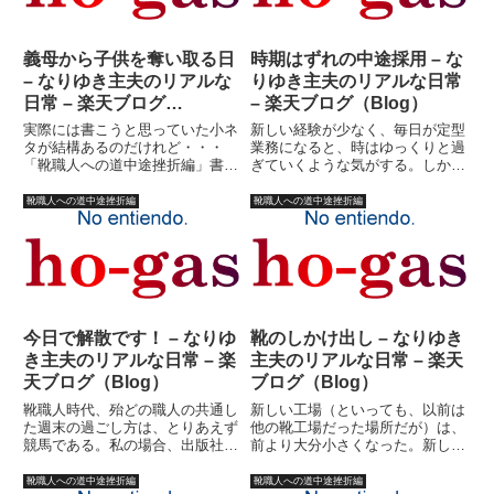
義母から子供を奪い取る日
時期はずれの中途採用 – な
– なりゆき主夫のリアルな
りゆき主夫のリアルな日常
日常 – 楽天ブログ
– 楽天ブログ（Blog）
（Blog）
実際には書こうと思っていた小ネ
新しい経験が少なく、毎日が定型
タが結構あるのだけれど・・・
業務になると、時はゆっくりと過
「靴職人への道中途挫折編」書く
ぎていくような気がする。しか
の飽きてきた。（汗）元々、「靴
し、ぼーっとして毎日を生きてい
職人?」は、私がいかにして主夫
ても、実際にはジェットコースタ
靴職人への道中途挫折編
靴職人への道中途挫折編
になったのかを語るための前ふり
ー並の凄いスピードで時間は消費
なのだ。前ふりなのにもかかわら
されているものだ。子供は勝手に
ず、最初の頃のスタンスが細かす
大きくなり、自分自身はどんどん
ぎ...
衰...
今日で解散です！ – なりゆ
靴のしかけ出し – なりゆき
き主夫のリアルな日常 – 楽
主夫のリアルな日常 – 楽天
天ブログ（Blog）
ブログ（Blog）
靴職人時代、殆どの職人の共通し
新しい工場（といっても、以前は
た週末の過ごし方は、とりあえず
他の靴工場だった場所だが）は、
競馬である。私の場合、出版社を
前より大分小さくなった。新しい
辞めた時点で一度競馬から足を洗
職人は、日本人２人、韓国人夫婦
った。靴職人になって、なんとか
２組だった。動き出して見れば、
靴職人への道中途挫折編
靴職人への道中途挫折編