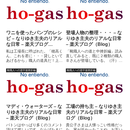
生活していけそうな目処が立った
どうってことはなかった。仕事量
時点で、たしなみ程度に予想を復
もこなせないことはないような気
活させた。週末は、穂ガス競馬
もした。３?４人分の仕事らし
...
い...
ワニを使ったパンプのレシ
登場人物の整理・・・ – な
ピ – なりゆき主夫のリアル
りゆき主夫のリアルな日常
な日常 – 楽天ブログ
– 楽天ブログ（Blog）
（Blog）
私は工場長に呼ばれた。「穂高く
「靴職人への道と中挫折編」読み
ん、これを君に・・・貸しといて
直してみると、既に２種類の職人
あげるから」職人の道具だ！上か
Ｂさんが登場している。（汗）登
ら、包丁、ワニ、そして、ポンポ
場人物を、ここらでちょっと整理
ン。貸してあげるといっても事実
しておこうかと思う。（すみませ
靴職人への道中途挫折編
靴職人への道中途挫折編
上新品である。正直感動した。他
ん、殆ど日記更新するときに便利
の職人たちも、喜んでくれた。
なためですが・・・）社長。ある
「よかったな?おめえ、これさえ
意味キレもの。これは、キレて
あ...
な...
マディ・ウォーターズ – な
工場の持ち主 – なりゆき主
りゆき主夫のリアルな日常
夫のリアルな日常 – 楽天ブ
– 楽天ブログ（Blog）
ログ（Blog）
バトンはやっぱり多くのコメント
貴公子さまは人懐っこい性格だっ
頂けて嬉しいです。ならばたまに
た。家が近かったことや、お互い