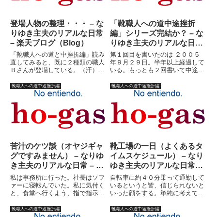
登場人物の整理・・・ – な
「靴職人への道中途挫折
りゆき主夫のリアルな日常
編」シリーズ完結か？ – な
– 楽天ブログ（Blog）
りゆき主夫のリアルな日常
– 楽天ブログ（Blog）
「靴職人への道と中挫折編」読み
第１回目を書いたのは ２００５
直してみると、既に２種類の職人
年９月２９日。半年以上経過して
Ｂさんが登場している。（汗）登
いる。もっとも２回書いて中途で
場人物を、ここらでちょっと整理
頓挫した訳で、次に始めたのが２
しておこうかと思う。（すみませ
００６年２月１日 。最初は「主
靴職人への道中途挫折編
靴職人への道中途挫折編
ん、殆ど日記更新するときに便利
夫の素」なんてカテゴリで、「靴
なためですが・・・）社長。ある
職人」シリーズでさえなかった。
意味キレもの。これは、キレて
そこから他の日記も書かずに
な...
じ?...
苦汁のケツ談（オヤジギャ
靴工場の一日（よくあるタ
グですみません） – なりゆ
イムスケジュール） – なり
き主夫のリアルな日常 – 楽
ゆき主夫のリアルな日常 –
天ブログ（Blog）
楽天ブログ（Blog）
私は事務所に行った。社長はソフ
自転車に約４０分乗って通勤して
ァーに寝転んでいた。私に気付く
いるというと皆、信じられないと
と、食堂へ行くよう、指で指示し
いった顔をする。単純に考えても
た。食堂に入ると、そこには
らえれば判るのだが・・・時速１
ミャオさん、新人の石井くん、ま
５キロで自転車に乗って４０分乗
靴職人への道中途挫折編
靴職人への道中途挫折編
た先日入ったばかりの鶴田さんが
り続けると・・・１０キロ進むの