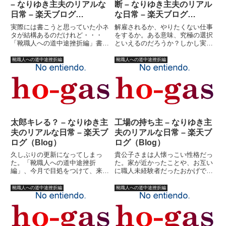
– なりゆき主夫のリアルな
断 – なりゆき主夫のリアル
日常 – 楽天ブログ
な日常 – 楽天ブログ
（Blog）
（Blog）
実際には書こうと思っていた小ネ
解雇されるか、やりたくない仕事
タが結構あるのだけれど・・・
をするか。ある意味、究極の選択
「靴職人への道中途挫折編」書く
といえるのだろうか？しかし実際
の飽きてきた。（汗）元々、「靴
には、やりたくない仕事がなんな
職人?」は、私がいかにして主夫
のか判らない。もしかしたら、そ
靴職人への道中途挫折編
靴職人への道中途挫折編
になったのかを語るための前ふり
れほどやりたくない仕事でもない
なのだ。前ふりなのにもかかわら
のかもしれない。もしかしたら、
ず、最初の頃のスタンスが細かす
それほど大変な仕事でもないの
ぎ...
か...
太郎キレる？ – なりゆき主
工場の持ち主 – なりゆき主
夫のリアルな日常 – 楽天ブ
夫のリアルな日常 – 楽天ブ
ログ（Blog）
ログ（Blog）
久しぶりの更新になってしまっ
貴公子さまは人懐っこい性格だっ
た。「靴職人への道中途挫折
た。家が近かったことや、お互い
編」、今月で目処をつけて、来月
に職人未経験者だったおかげで、
あたりから新企画ににようと考え
貴公子さまと私は仲良くなった。
ていたら、なんとなく書くのが面
貴公子さまは日本語も上手かっ
靴職人への道中途挫折編
靴職人への道中途挫折編
倒になってきてしまって・・・
た。ただ、靴作りの腕はあまりよ
（汗）飽きやすい性格なのであ
くなかった。比較対照として、貴
る。ちなみに私は１９６２年９月
公子さまのおかげで、私は微妙
１２日生ま...
に、...