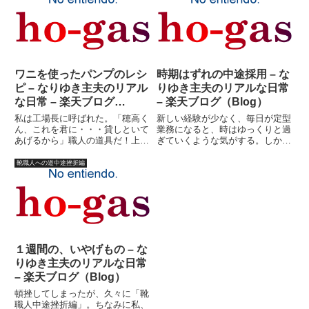
いた。「これはいったい、どうい
だ。東京駅から葛西臨海公園まで
うことなんですか？」と私は鶴
４０分で行ける計算になる訳
田...
だ。...
ワニを使ったパンプのレシ
時期はずれの中途採用 – な
ピ – なりゆき主夫のリアル
りゆき主夫のリアルな日常
な日常 – 楽天ブログ
– 楽天ブログ（Blog）
（Blog）
私は工場長に呼ばれた。「穂高く
新しい経験が少なく、毎日が定型
ん、これを君に・・・貸しといて
業務になると、時はゆっくりと過
あげるから」職人の道具だ！上か
ぎていくような気がする。しか
ら、包丁、ワニ、そして、ポンポ
し、ぼーっとして毎日を生きてい
ン。貸してあげるといっても事実
ても、実際にはジェットコースタ
靴職人への道中途挫折編
上新品である。正直感動した。他
ー並の凄いスピードで時間は消費
の職人たちも、喜んでくれた。
されているものだ。子供は勝手に
「よかったな?おめえ、これさえ
大きくなり、自分自身はどんどん
あ...
衰...
１週間の、いやげもの – な
りゆき主夫のリアルな日常
– 楽天ブログ（Blog）
頓挫してしまったが、久々に「靴
職人中途挫折編」。ちなみに私、