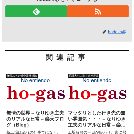
hodaka@
関連記事
靴職人への道中途挫折編
靴職人への道中途挫折編
無情の世界 – なりゆき主夫
マッタリとした行き先の無
のリアルな日常 – 楽天ブロ
い雰囲気・・・ – なりゆき
グ（Blog）
主夫のリアルな日常 – 楽天
ブログ（Blog）
新工場は流れの仕事ではなく、
工場解散の一日が終わり、家に帰