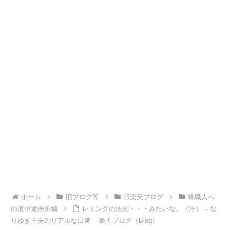
ホーム
旧ブログ等
旧楽天ブログ
靴職人へ
の道中途挫折編
レミングの法則・・・みたいな。（汗） – な
りゆき主夫のリアルな日常 – 楽天ブログ（Blog）