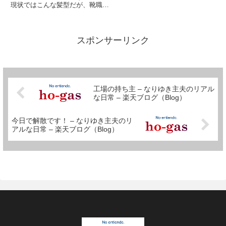
現状ではこんな髪型だが、靴職人
時代はこんなではなかった。こん
な感じが正しい。でもこんな顔で
はないはず？と思った人はクリッ
ク！いや、本当ですってば。
スポンサーリンク
(^_^;)ま、違ったとしてもフィ...
工場の持ち主 – なりゆき主夫のリアル
な日常 – 楽天ブログ（Blog）
今日で解散です！ – なりゆき主夫のリ
アルな日常 – 楽天ブログ（Blog）