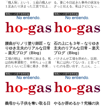
「職人制」という、１組の職人が
る。妻に今日起きた事件の状況を
１足あたり決まった工賃で仕上げ
ざっと伝える。私はクビになった
る仕組み。つまり、どの靴を誰に
訳ではなく、明日も会社に行く
出すかを決めるのが私の仕事だ。
し、たぶん・・・今月の給料も出
靴職人への道中途挫折編
靴職人への道中途挫折編
さらにその工賃の管理も私の仕事
る。（若干給料が下がる危険性は
だ。そしてその上がり具合を管理
あるにしろ）家族にとってはそれ
するのも私の仕事だ。そし
ほど大事件ではない。ほんの２年
て・・・...
ほ...
腰曲がりノリ塗り師匠 – な
石の上にも３年 – なりゆき
りゆき主夫のリアルな日常
主夫のリアルな日常 – 楽天
– 楽天ブログ（Blog）
ブログ（Blog）
工場の朝は、８時半に始まる。私
パクさんが工場を辞めた。以前、
は自転車通勤で、８時ちょっと過
「私には向いてないヨ」と言って
ぎたくらいに工場に着き、作業着
いたのを思い出す。たぶん、この
に着替える。工場長や、仕掛け出
「ヨ」という言葉には性格的な
しの半蔵は必ず先に来ているの
「向き不向き」以外のことも含ん
靴職人への道中途挫折編
靴職人への道中途挫折編
で、「おはようございます！」と
でいる。職人Ｄさんが言った。
挨拶する。工場長「おう」半蔵
「最近の若けえ連中はよ、根性が
「・・・」半蔵、ちょっと不気味
ねえよ。こんな仕事で根をあげて
であ...
たら...
義母から子供を奪い取る日
やるか辞めるか？究極の決