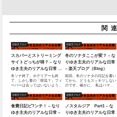
関
旧楽天ブログ
旧楽天ブログ
スカパーとストリーミング
冬のソナタここが変？ – な
サイトどっちが得？ – なり
りゆき主夫のリアルな日常
ゆき主夫のリアルな日常 –
– 楽天ブログ（Blog）
楽天ブログ（Blog）
冬ソナ終了、ホテリアーも終
前回、冬のソナタの日記を書い
了、しかし妻の「韓流？」フィ
てから、どうもスッキリしない
ーバーは去ってはいないよう
のです。確かに、 私はハマっ
だ。昨日もどうやら冬ソナ関連
て土日２日間で一気に視聴して
の本を熱心に朝まで読んでいた
しまいました。この勢いは自分
旧楽天ブログ
旧楽天ブログ
ようで、寝坊しておりました。
で自分を褒めてあげたい。い
ま、子供達は学校休みだからい
や、作品を褒めるべき？「冬の
食費日記ピ?ンチ！ – なり
ノスタルジア Part1 – な
いんですけど。私は子供達の朝
ソナタ」を見てから、どうにも
ゆき主夫のリアルな日常 –
りゆき主夫のリアルな日常
飯作って、ささっとス...
脱力感があるという...