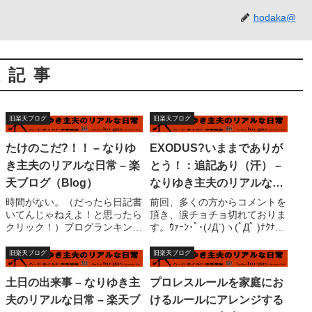
hodaka@
連記事
旧楽天ブログ
旧楽天ブログ
たけのこだ?！！ – なりゆ
EXODUS?いままでありが
き主夫のリアルな日常 – 楽
とう！：追記あり（汗） –
天ブログ（Blog）
なりゆき主夫のリアルな日
常 – 楽天ブログ（Blog）
時間がない。（だったら日記書
前回、多くの方からコメントを
いてんじゃねえよ！と思ったら
頂き、涙チョチョ切れておりま
クリック！）ブログランキン
す。ｳｧｰﾝ･ﾟ･(ﾉД`)ヽ(ﾟДﾟ )ﾅｸﾅし
グ、最近は殆どネタになってる
かし、ここで踏み止まる訳には
か？ま、そんなことはどうでも
いきますまいて・・・理由は大
旧楽天ブログ
旧楽天ブログ
いい。ちゃーちゃん（義母）が
体、前回の日記どおり。前に進
来た。茹でた、たけのこを持っ
むためには過去への決別。い
土日の出来事 – なりゆき主
プロレスルールを家庭にお
て。昼食は早速たけのことワカ
や、それほど大げさではな...
夫のリアルな日常 – 楽天ブ
けるルールにアレンジする
メの傷めだ。変換間...