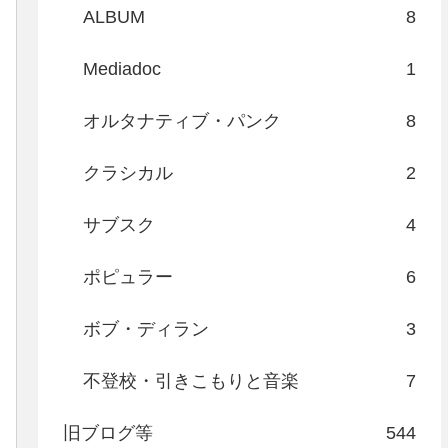
ALBUM
8
Mediadoc
1
オルタナティブ・パンク
8
クラシカル
2
サブスク
4
ポピュラー
6
ボブ・ディラン
3
不登校・引きこもりと音楽
7
旧ブログ等
544