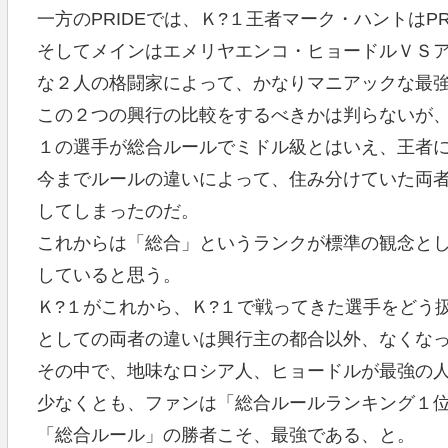
一方のPRIDEでは、Ｋ?１王者マーク・ハントはP
そしてメインはエメリヤエンコ・ヒョードルＶＳ
な２人の格闘家によって、かなりマニアックな最
この２つの興行の比較をするべきかは判らないが、
１の選手が総合ルールでミドル級とはいえ、王者
今までルールの違いによって、住み分けていた両
してしまったのだ。
これからは「総合」というランクが標準の観念と
していると思う。
Ｋ?１がこれから、Ｋ?１で戦ってきた選手をどう
としての両者の違いは興行主の都合以外、なくな
その中で、地味なロシア人、ヒョードルが最強の
少なくとも、ファンは「総合ルールランキング１
「総合ルール」の勝者こそ、最強である、と。