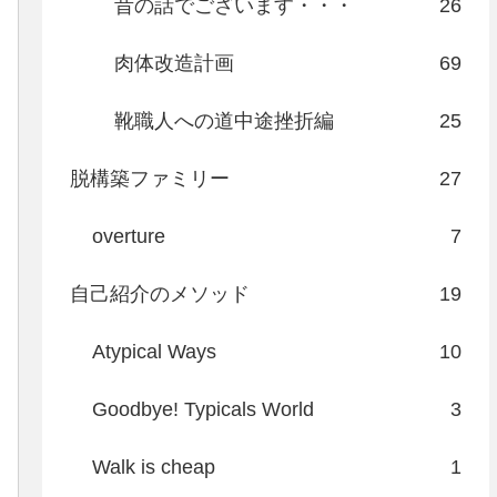
昔の話でございます・・・
26
肉体改造計画
69
靴職人への道中途挫折編
25
脱構築ファミリー
27
overture
7
自己紹介のメソッド
19
Atypical Ways
10
Goodbye! Typicals World
3
Walk is cheap
1