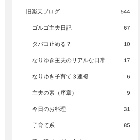
旧楽天ブログ
544
ゴルゴ主夫日記
67
タバコ止める？
10
なりゆき主夫のリアルな日常
17
なりゆき子育て３連複
6
主夫の素（序章）
9
今日のお料理
31
子育て系
85