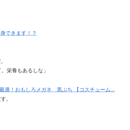
だ。
て。栄養もあるしな」
渡す。