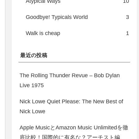
Atypical Ways
10
Goodbye! Typicals World
3
Walk is cheap
1
最近の投稿
The Rolling Thunder Revue – Bob Dylan
Live 1975
Nick Lowe Quiet Please: The New Best of
Nick Lowe
Apple MusicとAmazon Music Unlimitedを徹
底比較！国際的に有名な？アーチスト編