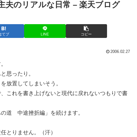
主夫のリアルな日常 – 楽天ブログ
はてブ
LINE
コピー
2006.02.27
す。
ふと思ったり。
きを放置してしまいそう。
で、これを書き上げないと現代に戻れないつもりで書
への道 中途挫折編」を続けます。
責任とりません。（汗）