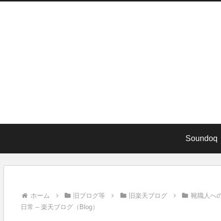
Soundoq
ホーム
旧ブログ等
旧楽天ブログ
靴職人へ
日常 – 楽天ブログ（Blog）