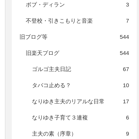
ボブ・ディラン
3
不登校・引きこもりと音楽
7
旧ブログ等
544
旧楽天ブログ
544
ゴルゴ主夫日記
67
タバコ止める？
10
なりゆき主夫のリアルな日常
17
なりゆき子育て３連複
6
主夫の素（序章）
9