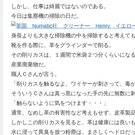
しかし、仕事は綺麗ではないのである。
今日は集塵機の掃除の日だ。
身長よりも大きな掃除機の中を掃除すると考えて
靴を作る際に、革をグラインダーで削る。
その削りカスは、１週間で米袋２つ分くらいにな
産業廃棄物だ。
職人Ｃさんが言う。
「削りカスを触るなよ、ワイヤーが刺さって、毒
そういうＣさんは真っ黒になった手の先に無数に
「触らないように気をつけます・・・」
通常、なめし革の有害性など考えもせず、皮革製
しかしこの削りカスを見ると、革は健康には良い
水に浸って異臭を放つ粉塵は、まさしくヘドロだ