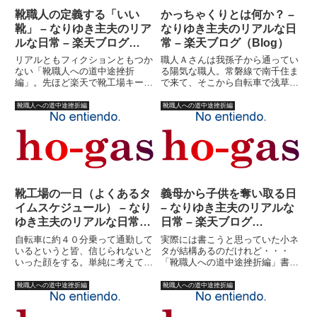
靴職人の定義する「いい
かっちゃくりとは何か？ –
靴」 – なりゆき主夫のリア
なりゆき主夫のリアルな日
ルな日常 – 楽天ブログ
常 – 楽天ブログ（Blog）
（Blog）
リアルともフィクションともつか
職人Ａさんは我孫子から通ってい
ない「靴職人への道中途挫折
る陽気な職人。常磐線で南千住ま
編」。先ほど楽天で靴工場キーワ
で来て、そこから自転車で浅草へ
ードで商品を探してたら・・・前
来ていた。帰り道、南千住までは
にも見たような気がするが、改め
私もＡさんと一緒に帰ることが多
靴職人への道中途挫折編
靴職人への道中途挫折編
て「どん底の人びと」というタイ
かった。山谷堀公園を抜けて親子
トルにちょっとビビる。（汗）そ
ガードを越える所まで、なんだか
んな、「どん底」婦人靴工場の１
んだと話をしてくれた。山谷堀
年。...
は...
靴工場の一日（よくあるタ
義母から子供を奪い取る日
イムスケジュール） – なり
– なりゆき主夫のリアルな
ゆき主夫のリアルな日常 –
日常 – 楽天ブログ
楽天ブログ（Blog）
（Blog）
自転車に約４０分乗って通勤して
実際には書こうと思っていた小ネ
いるというと皆、信じられないと
タが結構あるのだけれど・・・
いった顔をする。単純に考えても
「靴職人への道中途挫折編」書く
らえれば判るのだが・・・時速１
の飽きてきた。（汗）元々、「靴
５キロで自転車に乗って４０分乗
職人?」は、私がいかにして主夫
靴職人への道中途挫折編
靴職人への道中途挫折編
り続けると・・・１０キロ進むの
になったのかを語るための前ふり
だ。東京駅から葛西臨海公園まで
なのだ。前ふりなのにもかかわら