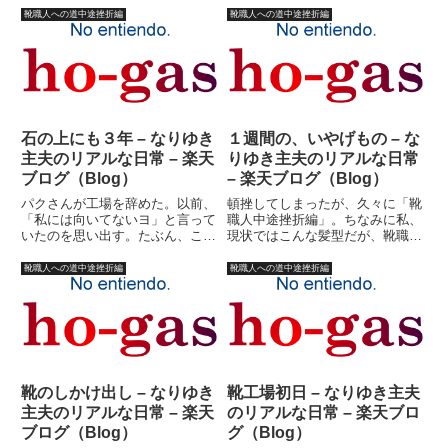
った。靴職人になって、なんとか
で、生活設計が立てやすい。ただ
靴職人への道中途挫折編
靴職人への道中途挫折編
生活していけそうな目処が立った
し、それに慣れると不測の事態に
時点で、たしなみ程度に予想を復
陥った時にとてつもなく苦しむ。
活させた。週末は、穂ガス競馬
それを踏まえて、日頃から対策
...
を...
石の上にも３年 – なりゆき
１週間の、いやげもの – な
主夫のリアルな日常 – 楽天
りゆき主夫のリアルな日常
ブログ（Blog）
– 楽天ブログ（Blog）
パクさんが工場を辞めた。以前、
頓挫してしまったが、久々に「靴
「私には向いてないヨ」と言って
職人中途挫折編」。ちなみに私、
いたのを思い出す。たぶん、この
現状ではこんな髪型だが、靴職人
「ヨ」という言葉には性格的な
時代はこんなではなかった。こん
「向き不向き」以外のことも含ん
な感じが正しい。でもこんな顔で
靴職人への道中途挫折編
靴職人への道中途挫折編
でいる。職人Ｄさんが言った。
はないはず？と思った人はクリッ
「最近の若けえ連中はよ、根性が
ク！いや、本当ですってば。
ねえよ。こんな仕事で根をあげて
(^_^;)ま、違ったとしてもフィ...
たら...
靴のしかけ出し – なりゆき
靴工場初日 – なりゆき主夫
主夫のリアルな日常 – 楽天
のリアルな日常 – 楽天ブロ
ブログ（Blog）
グ（Blog）