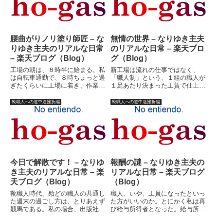
４０分で行ける計算になる訳
ず、最初の頃のスタンスが細かす
だ。...
ぎ...
腰曲がりノリ塗り師匠 – な
無情の世界 – なりゆき主夫
りゆき主夫のリアルな日常
のリアルな日常 – 楽天ブロ
– 楽天ブログ（Blog）
グ（Blog）
工場の朝は、８時半に始まる。私
新工場は流れの仕事ではなく、
は自転車通勤で、８時ちょっと過
「職人制」という、１組の職人が
ぎたくらいに工場に着き、作業着
１足あたり決まった工賃で仕上げ
に着替える。工場長や、仕掛け出
る仕組み。つまり、どの靴を誰に
しの半蔵は必ず先に来ているの
出すかを決めるのが私の仕事だ。
靴職人への道中途挫折編
靴職人への道中途挫折編
で、「おはようございます！」と
さらにその工賃の管理も私の仕事
挨拶する。工場長「おう」半蔵
だ。そしてその上がり具合を管理
「・・・」半蔵、ちょっと不気味
するのも私の仕事だ。そし
であ...
て・・・...
今日で解散です！ – なりゆ
報酬の謎 – なりゆき主夫の
き主夫のリアルな日常 – 楽
リアルな日常 – 楽天ブログ
天ブログ（Blog）
（Blog）
靴職人時代、殆どの職人の共通し
職人、いや、工員になったといっ
た週末の過ごし方は、とりあえず
た方がいいのか。とにかく私は再
競馬である。私の場合、出版社を
び給与所得者となった。給与所得
辞めた時点で一度競馬から足を洗
は多かれ少なかれ安定しているの