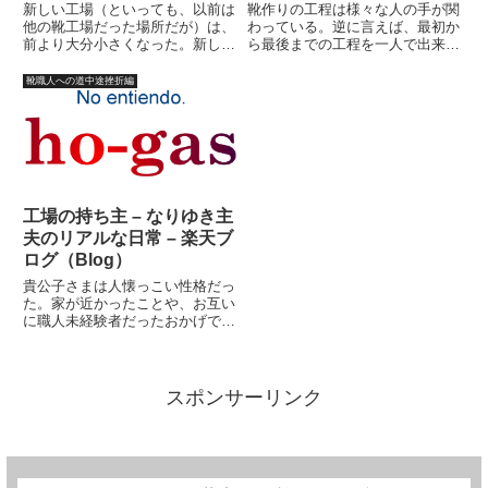
新しい工場（といっても、以前は
靴作りの工程は様々な人の手が関
他の靴工場だった場所だが）は、
わっている。逆に言えば、最初か
前より大分小さくなった。新しい
ら最後までの工程を一人で出来る
職人は、日本人２人、韓国人夫婦
人は殆どいなかったりする。先
２組だった。動き出して見れば、
ず、何もない状態から「サンプ
靴職人への道中途挫折編
どうってことはなかった。仕事量
ル」を作る訳だが、デザイナーは
もこなせないことはないような気
実際に作りはしない。コスト計算
もした。３?４人分の仕事らし
などをする。建築士のようなもの
い...
だ。...
工場の持ち主 – なりゆき主
夫のリアルな日常 – 楽天ブ
ログ（Blog）
貴公子さまは人懐っこい性格だっ
た。家が近かったことや、お互い
に職人未経験者だったおかげで、
貴公子さまと私は仲良くなった。
貴公子さまは日本語も上手かっ
た。ただ、靴作りの腕はあまりよ
くなかった。比較対照として、貴
スポンサーリンク
公子さまのおかげで、私は微妙
に、...