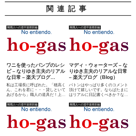
関連記事
靴職人への道中途挫折編
靴職人への道中途挫折編
ワニを使ったパンプのレシ
マディ・ウォーターズ – な
ピ – なりゆき主夫のリアル
りゆき主夫のリアルな日常
な日常 – 楽天ブログ
– 楽天ブログ（Blog）
（Blog）
私は工場長に呼ばれた。「穂高く
バトンはやっぱり多くのコメント
ん、これを君に・・・貸しといて
頂けて嬉しいです。ならばたまに
あげるから」職人の道具だ！上か
はリアルに日記書くべきか？なん
ら、包丁、ワニ、そして、ポンポ
てふと思ったり。でもここでリア
ン。貸してあげるといっても事実
ルに戻るとまたしても今までの続
靴職人への道中途挫折編
靴職人への道中途挫折編
上新品である。正直感動した。他
きを放置してしまいそう。大体、
の職人たちも、喜んでくれた。
過去に決別するために書いてるよ
「よかったな?おめえ、これさえ
うなもので、これを書き上げな
あ...
い...