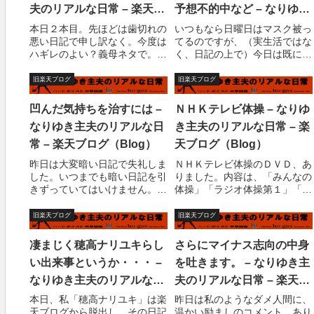
夫のリアルな日常 – 楽天ブ
予想不的中など – なりゆき
ログ（Blog）
主夫のリアルな日常 – 楽天
本日２本目。先ほどは歯切れの
いつもなら日曜日はマスク被っ
悪い日記で申し訳なく。今度は
てるのですが、（実生活ではな
ブログ（Blog）
ハギレのよい？義母ネタで。
く、日記の上で）今日は既にバ
（汗）先日、義母は帰りまし
トル１回戦で敗退しているし、
た。ま、色々書いてはいるもの
妻もいないし、勝負事に気合が
旧楽天ブログ
旧楽天ブログ
の、私はとても感謝していま
入りません。しかし、馬券は買
す。嘘ではありません。以前の
っております。日経新春杯は馬
凹んだ気持ちを治すには –
ＮＨＫテレビ体操 – なりゆ
日記、「母の日記念、嫁から見
単５、６の裏表。京成杯は3連
なりゆき主夫のリアルな日
き主夫のリアルな日常 – 楽
たファンタジーワールド...
複７を１頭軸に１...
常 – 楽天ブログ（Blog）
天ブログ（Blog）
昨日は大変暗い日記で失礼しま
ＮＨＫテレビ体操のＤＶＤ、あ
した。いつまでも暗い日記を引
りました。内容は、「みんなの
きずっていてはいけません。と
体操」「ラジオ体操第１」「ラ
りあえず、今日のトップページ
ジオ体操第２」「特典映像１、
の占いは・・・
テレビ体操はこうして作られ
旧楽天ブログ
旧楽天ブログ
(^_^)v(^_^)v(^_^)v(^_^)v(^_^)v
る、２、出演者プロフィール」
(^_^)v５つ！やった?！！とい
特典映像がマニア心を刺激す
凄まじく穂高ナリユキらし
さらにマイナス志向の中身
うことで、何がいいの...
る！見たい！でも、これはおそ
い出来事というか・・・ –
を吐きます。 – なりゆき主
らく普通の「テレビ体...
なりゆき主夫のリアルな日
夫のリアルな日常 – 楽天ブ
常 – 楽天ブログ（Blog）
ログ（Blog）
本日、私「穂高ナリユキ」は楽
昨日は私のようなダメ人間に、
天ブログから脱出し、その日記
温かい励ましのコメント、あり