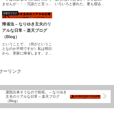
ませんが・・・冗談だと言って
いろいろと疲れた。妻も寝込ん
欲しい。どん底から這い上がっ
でしまった。（ノニショック
て、栄光をつかんだ男。元ブラ
か？）子供を学校に送った後、
旧楽天ブログ
ック・タイガー、エディ・ゲレ
ビデオ確認したら、「プロレス
ロ。何故？？ブログランキング
リングノア」の録画失敗して
帰省虫 – なりゆき主夫のリ
です。え？それは誰？？って気
た。愕然。罰が当たった？しか
アルな日常 – 楽天ブログ
になる人は、クリ...
し、突然の来訪と買い...
（Blog）
ということで、（何がというこ
となのか不明ですが）私は明日
から、実家に帰省します。２日
ほど留守にしますが、後はよろ
しくお願いします。（何が）実
は、去年の話・・・義母が旅行
サーリンク
に行きたいと言い出した際に、
私は手抜きで帰省がてら夏祭り
見物、キャンプ、...
退院出来そうなので前祝。 – なりゆき
主夫のリアルな日常 – 楽天ブログ
（Blog）