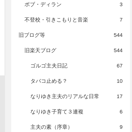
ボブ・ディラン
3
不登校・引きこもりと音楽
7
旧ブログ等
544
旧楽天ブログ
544
ゴルゴ主夫日記
67
タバコ止める？
10
なりゆき主夫のリアルな日常
17
なりゆき子育て３連複
6
主夫の素（序章）
9