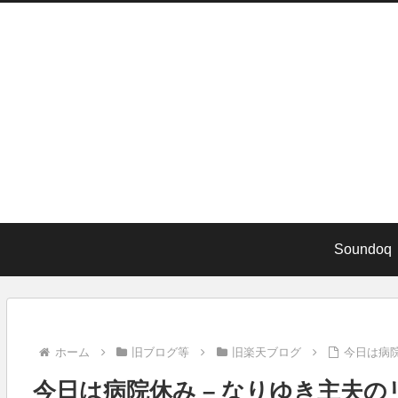
Soundoq
ホーム
旧ブログ等
旧楽天ブログ
今日は病院
今日は病院休み – なりゆき主夫のリ