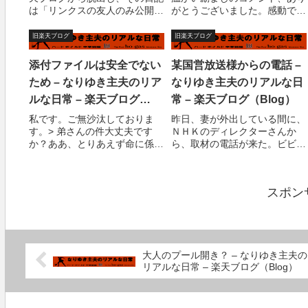
は「リンクスの友人のみ公開」
がとうございました。感動で
とするつもりであった。しか
す。ファンタジーの世界（ブロ
し・・・「リンクスの友達以
グのこと）ですが、親身になっ
旧楽天ブログ
旧楽天ブログ
外」のリンクストップページに
てコメント頂ける私はとても幸
私の過去の日記が表示されない
せです。リアルに話をする機会
添付ファイルは安全でない
某国営放送様からの電話 –
だけで、「リンクス友達」のリ
が皆無に近い人間はたぶんいっ
ため – なりゆき主夫のリア
なりゆき主夫のリアルな日
ンクストップページに...
ぱいいると思います...
ルな日常 – 楽天ブログ
常 – 楽天ブログ（Blog）
（Blog）
私です。ご無沙汰しておりま
昨日、妻が外出している間に、
す。> 弟さんの件大丈夫です
ＮＨＫのディレクターさんか
か？ああ、とりあえず命に係わ
ら、取材の電話が来た。ビビっ
る部分からは抜け出したようで
た。（汗）まだ企画段階なの
す。記憶がなかったり、耳が聞
で、ポシャルかもしれないが、
こえてなかったり、頭痛かった
決まったら撮影よろしいでしょ
スポン
りするようだが。入院は１ヶ月
うか？という話。家にテレビカ
くらい、その後後遺症の出る可
メラが入る？？掃除が・・・
能性、大。後遺症と...
それより受信料払って...
大人のプール開き？ – なりゆき主夫の
リアルな日常 – 楽天ブログ（Blog）