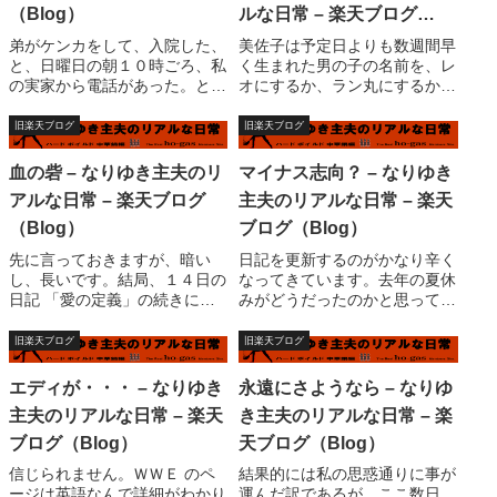
（Blog）
ルな日常 – 楽天ブログ
（Blog）
弟がケンカをして、入院した、
美佐子は予定日よりも数週間早
と、日曜日の朝１０時ごろ、私
く生まれた男の子の名前を、レ
の実家から電話があった。とに
オにするか、ラン丸にするか
かく私は病院へ電話した。担当
を、雅子に相談したが、雅子は
の医師から説明を聞いた。殴ら
両方とも反対した。結局この赤
旧楽天ブログ
旧楽天ブログ
れて倒れた際に後頭部を強打、
ん坊は、昔からある名称、「太
頭蓋骨骨折、脳挫傷。事件は朝
郎」（仮名）と名づけられた。
血の砦 – なりゆき主夫のリ
マイナス志向？ – なりゆき
の６時ごろ。６時間くらいがひ
太郎は保育器に数週間入ってい
アルな日常 – 楽天ブログ
主夫のリアルな日常 – 楽天
とつの山。急いで...
る必要があった。未...
（Blog）
ブログ（Blog）
先に言っておきますが、暗い
日記を更新するのがかなり辛く
し、長いです。結局、１４日の
なってきています。去年の夏休
日記 「愛の定義」の続きにな
みがどうだったのかと思って日
るようなもんだが・・・とにか
記読み返しても、日記書いてま
く、この辺の観念が私を最も悩
せんでした。(^_^;)やっぱり辛
旧楽天ブログ
旧楽天ブログ
ませる。先日、妻と口論になっ
かったのかはわかりません
た理由は、義母と同居の嫁の会
が・・・まとまらない考えを書
エディが・・・ – なりゆき
永遠にさようなら – なりゆ
話について。先週、義母に子供
く事は難しいのです。時間がた
主夫のリアルな日常 – 楽天
き主夫のリアルな日常 – 楽
たちを預かってもら...
っぷりあればま...
ブログ（Blog）
天ブログ（Blog）
信じられません。ＷＷＥ のペ
結果的には私の思惑通りに事が
ージは英語なんで詳細がわかり
運んだ訳であるが、ここ数日、