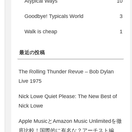
Atypical Ways
10
Goodbye! Typicals World
3
Walk is cheap
1
最近の投稿
The Rolling Thunder Revue – Bob Dylan
Live 1975
Nick Lowe Quiet Please: The New Best of
Nick Lowe
Apple MusicとAmazon Music Unlimitedを徹
底比較！国際的に有名な？アーチスト編